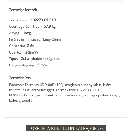
Termékjellemzők
Termékkód:
132273-01-01R
Csomagolás:
1 db
-
57,9 kg
Anyag:
Üveg
Felület és mintázat:
Easy Clean
Garancia:
2 év
Gyártó:
Radaway
Típus:
Zuhanykabin - szögletes
Üvegvastagság:
6 mm
Termékleírás
Radaway Torrenta KDD 80B×100J szögletes zuhanykabin, króm
kerettel és átlátszó üveggel, Termék kód: 132273-01-01R,
80×100×195 cm, aszimmetrikus zuhanykabin, ami egy jobbos és egy
balos ajtóból áll
TORRENTA KDD TECHNIKAI RAJZ (PDF)