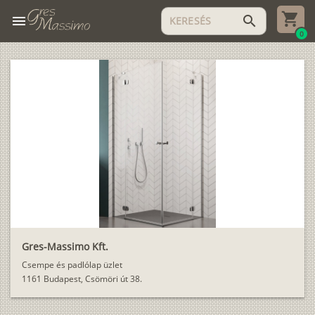
menu
search
0
Gres-Massimo Kft.
Csempe és padlólap üzlet
1161 Budapest, Csömöri út 38.