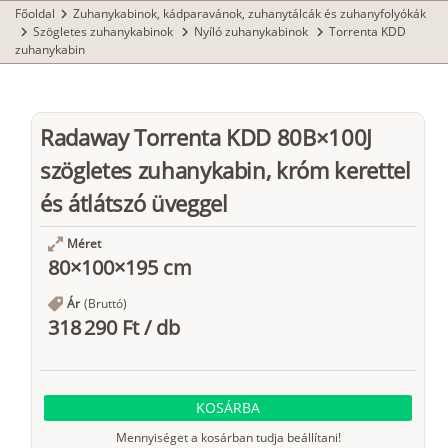
Főoldal
Zuhanykabinok, kádparavánok, zuhanytálcák és zuhanyfolyókák
chevron_right
Szögletes zuhanykabinok
Nyíló zuhanykabinok
Torrenta KDD
chevron_right
chevron_right
chevron_right
zuhanykabin
Radaway Torrenta KDD 80B×100J
szögletes zuhanykabin, króm kerettel
és átlátszó üveggel
Méret
80×100×195 cm
Ár
(Bruttó)
318 290 Ft
/
db
KOSÁRBA
Mennyiséget a kosárban tudja beállítani!