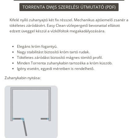
TORRENTA DWJS SZERELÉSI ÚTMUTATÓ (PDF)
Kifelé nyíló zuhanyajtó két fix résszel. Mechanikus ajtóemelő zsanér a
tökéletes záródásért. Easy Clean vízlepergető bevonattal ellátott
edzett üveggel készül a vízkőfoltok megakadályozására.
Elegáns króm fogantyú.
Nagy stabilitást biztosító króm tartó rudak.
Tökéletes záródást biztosító mágnes tömítő profil.
Minden Torrenta zuhanykabin tartozéka a króm küszöb.
Igény esetén, egyedi méretben is rendelhető.
Zuhanykabin nyitása: