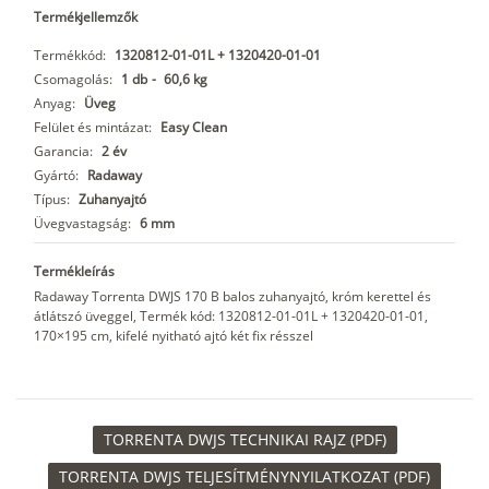
Termékjellemzők
Termékkód:
1320812-01-01L + 1320420-01-01
Csomagolás:
1 db
-
60,6 kg
Anyag:
Üveg
Felület és mintázat:
Easy Clean
Garancia:
2 év
Gyártó:
Radaway
Típus:
Zuhanyajtó
Üvegvastagság:
6 mm
Termékleírás
Radaway Torrenta DWJS 170 B balos zuhanyajtó, króm kerettel és
átlátszó üveggel, Termék kód: 1320812-01-01L + 1320420-01-01,
170×195 cm, kifelé nyitható ajtó két fix résszel
TORRENTA DWJS TECHNIKAI RAJZ (PDF)
TORRENTA DWJS TELJESÍTMÉNYNYILATKOZAT (PDF)