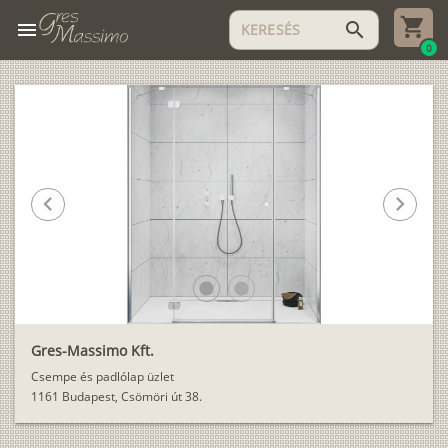
menu
search
0
chevron_left
chevron_right
lens
lens
Gres-Massimo Kft.
Csempe és padlólap üzlet
1161 Budapest, Csömöri út 38.