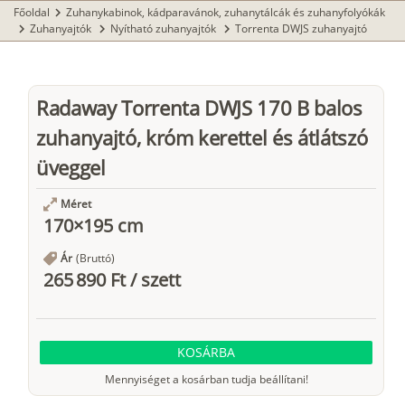
Főoldal
Zuhanykabinok, kádparavánok, zuhanytálcák és zuhanyfolyókák
chevron_right
Zuhanyajtók
Nyítható zuhanyajtók
Torrenta DWJS zuhanyajtó
chevron_right
chevron_right
chevron_right
Radaway Torrenta DWJS 170 B balos
zuhanyajtó, króm kerettel és átlátszó
üveggel
Méret
170×195 cm
Ár
(Bruttó)
265 890 Ft
/
szett
KOSÁRBA
Mennyiséget a kosárban tudja beállítani!