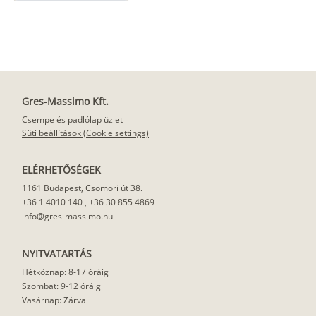
Gres-Massimo Kft.
Csempe és padlólap üzlet
Süti beállítások (Cookie settings)
ELÉRHETŐSÉGEK
1161 Budapest, Csömöri út 38.
+36 1 4010 140
,
+36 30 855 4869
info@gres-massimo.hu
NYITVATARTÁS
Hétköznap: 8-17 óráig
Szombat: 9-12 óráig
Vasárnap: Zárva