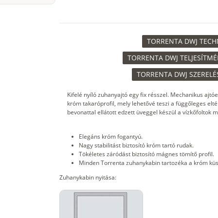
TORRENTA DWJ TECHNI
TORRENTA DWJ TELJESÍTMÉ
TORRENTA DWJ SZERELÉS
Kifelé nyíló zuhanyajtó egy fix résszel. Mechanikus ajtó
króm takaróprofil, mely lehetővé teszi a függőleges elté
bevonattal ellátott edzett üveggel készül a vízkőfoltok
Elegáns króm fogantyú.
Nagy stabilitást biztosító króm tartó rudak.
Tökéletes záródást biztosító mágnes tömítő profil.
Minden Torrenta zuhanykabin tartozéka a króm küs
Zuhanykabin nyitása: