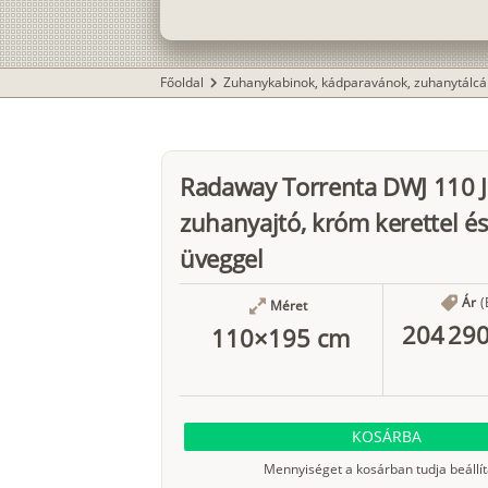
Főoldal
Zuhanykabinok, kádparavánok, zuhanytálcá
chevron_right
Radaway Torrenta DWJ 110 J
zuhanyajtó, króm kerettel és
üveggel
Ár
(
Méret
204 290
110×195 cm
KOSÁRBA
Mennyiséget a kosárban tudja beállít