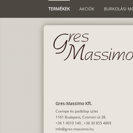
TERMÉKEK
AKCIÓK
BURKOLÁSI M
Gres-Massimo Kft.
Csempe és padlólap üzlet
1161 Budapest, Csömöri út 38.
+36 1 4010 140
,
+36 30 855 4869
info@gres-massimo.hu