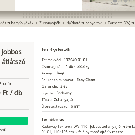
lens
lens
k és zuhanyfolyókák
Zuhanyajtók
Nyítható zuhanyajtók
Torrenta DWJ z
chevron_right
chevron_right
chevron_right
Termékjellemzők
 jobbos
 átlátszó
Termékkód:
132040-01-01
Csomagolás:
1 db
-
38,3 kg
Anyag:
Üveg
Felület és mintázat:
Easy Clean
Bruttó)
Garancia:
2 év
 Ft
/
db
Gyártó:
Radaway
Típus:
Zuhanyajtó
Üvegvastagság:
6 mm
Termékleírás
Radaway Torrenta DWJ 110 J jobbos zuhanyajtó, króm ke
ani!
01-01, 110×195 cm, kifelé nyitható ajtó fix résszel