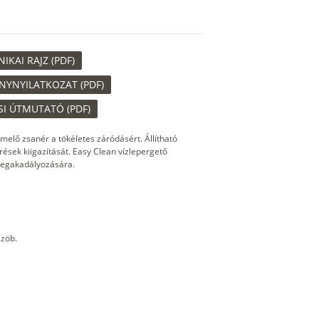
KAI RAJZ (PDF)
NYNYILATKOZAT (PDF)
I ÚTMUTATÓ (PDF)
emelő zsanér a tökéletes záródásért. Állítható
rések kiigazítását. Easy Clean vízlepergető
 megakadályozására.
zöb.