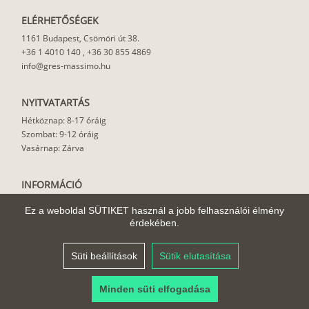
ELÉRHETŐSÉGEK
1161 Budapest, Csömöri út 38.
+36 1 4010 140
,
+36 30 855 4869
info@gres-massimo.hu
NYITVATARTÁS
Hétköznap: 8-17 óráig
Szombat: 9-12 óráig
Vasárnap: Zárva
INFORMÁCIÓ
Vásárlási feltételek
Ez a weboldal SÜTIKET használ a jobb felhasználói élmény
Felhasználási javaslat
érdekében.
Házhoz szállítás
Rólunk
Süti beállítások
Sütik elutasítása
Cikkek
Minden süti elfogadása