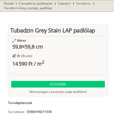
Főoldal
Csempék és padlólapok
Tubadzin
Terraform
chevron_right
chevron_right
chevron_right
chevron_right
Terraform Grey csempe, padlólap
Tubadzin Grey Stain LAP padlólap
Méret
59,8×59,8 cm
Ár
(Bruttó)
2
14 590 Ft
/
m
KOSÁRBA
Mennyiséget a kosárban tudja beállítani!
Termékjellemzők
Termékkód:
E5900199211339