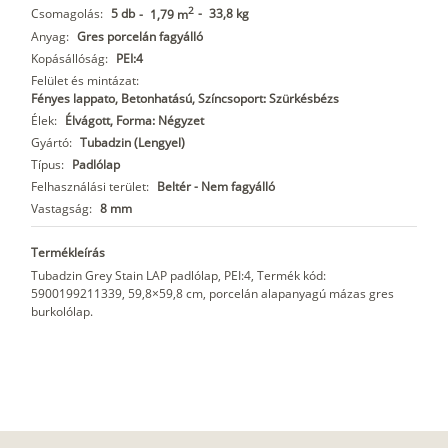
2
Csomagolás:
5 db
-
33,8 kg
-
1,79 m
Anyag:
Gres porcelán fagyálló
Kopásállóság:
PEI:4
Felület és mintázat:
Fényes lappato, Betonhatású, Színcsoport: Szürkésbézs
Élek:
Élvágott, Forma: Négyzet
Gyártó:
Tubadzin (Lengyel)
Típus:
Padlólap
Felhasználási terület:
Beltér - Nem fagyálló
Vastagság:
8 mm
Termékleírás
Tubadzin Grey Stain LAP padlólap, PEI:4, Termék kód:
5900199211339, 59,8×59,8 cm, porcelán alapanyagú mázas gres
burkolólap.