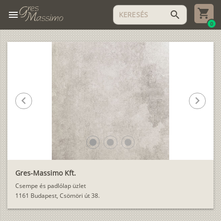
menu
search
0
chevron_left
chevron_right
lens
lens
lens
Gres-Massimo Kft.
Csempe és padlólap üzlet
1161 Budapest, Csömöri út 38.