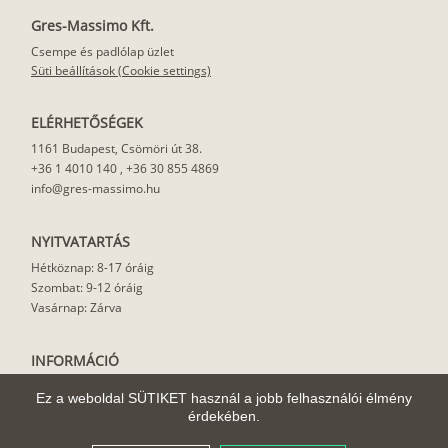
Gres-Massimo Kft.
Csempe és padlólap üzlet
Süti beállítások (Cookie settings)
ELÉRHETŐSÉGEK
1161 Budapest, Csömöri út 38.
+36 1 4010 140
,
+36 30 855 4869
info@gres-massimo.hu
NYITVATARTÁS
Hétköznap: 8-17 óráig
Szombat: 9-12 óráig
Vasárnap: Zárva
INFORMÁCIÓ
Vásárlási feltételek
Ez a weboldal SÜTIKET használ a jobb felhasználói élmény
Felhasználási javaslat
érdekében.
Házhoz szállítás
Rólunk