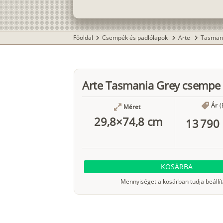
Főoldal
Csempék és padlólapok
Arte
Tasman
chevron_right
chevron_right
chevron_right
Arte Tasmania Grey csempe
Ár
(
Méret
29,8×74,8 cm
13 790 
KOSÁRBA
Mennyiséget a kosárban tudja beállít