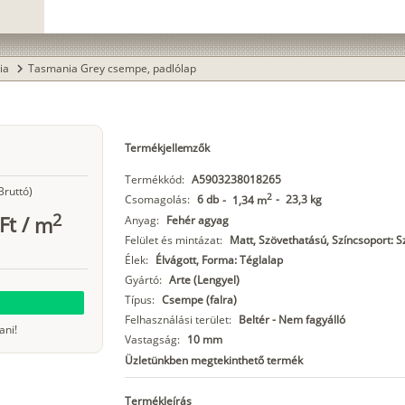
ia
Tasmania Grey csempe, padlólap
chevron_right
Termékjellemzők
Termékkód:
A5903238018265
Bruttó)
2
Csomagolás:
6 db
-
23,3 kg
-
1,34 m
2
Ft
/
m
Anyag:
Fehér agyag
Felület és mintázat:
Matt, Szövethatású, Színcsoport: S
Élek:
Élvágott, Forma: Téglalap
Gyártó:
Arte (Lengyel)
Típus:
Csempe (falra)
Felhasználási terület:
Beltér - Nem fagyálló
ani!
Vastagság:
10 mm
Üzletünkben megtekinthető termék
Termékleírás