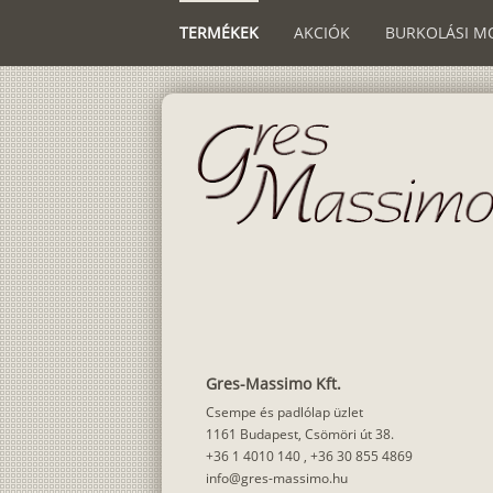
TERMÉKEK
AKCIÓK
BURKOLÁSI M
Gres-Massimo Kft.
Csempe és padlólap üzlet
1161 Budapest, Csömöri út 38.
+36 1 4010 140
,
+36 30 855 4869
info@gres-massimo.hu