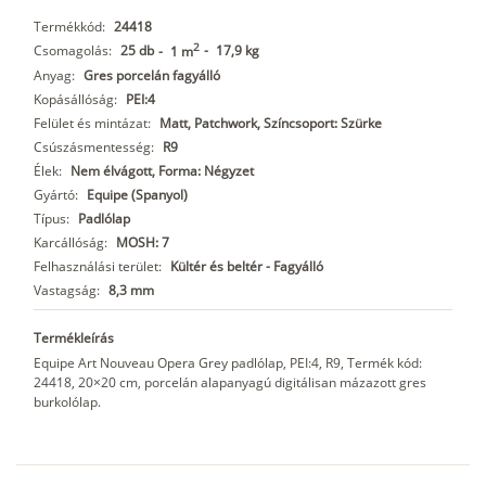
Termékkód:
24418
2
Csomagolás:
25 db
-
17,9 kg
-
1 m
Anyag:
Gres porcelán fagyálló
Kopásállóság:
PEI:4
Felület és mintázat:
Matt, Patchwork, Színcsoport: Szürke
Csúszásmentesség:
R9
Élek:
Nem élvágott, Forma: Négyzet
Gyártó:
Equipe (Spanyol)
Típus:
Padlólap
Karcállóság:
MOSH: 7
Felhasználási terület:
Kültér és beltér - Fagyálló
Vastagság:
8,3 mm
Termékleírás
Equipe Art Nouveau Opera Grey padlólap, PEI:4, R9, Termék kód:
24418, 20×20 cm, porcelán alapanyagú digitálisan mázazott gres
burkolólap.