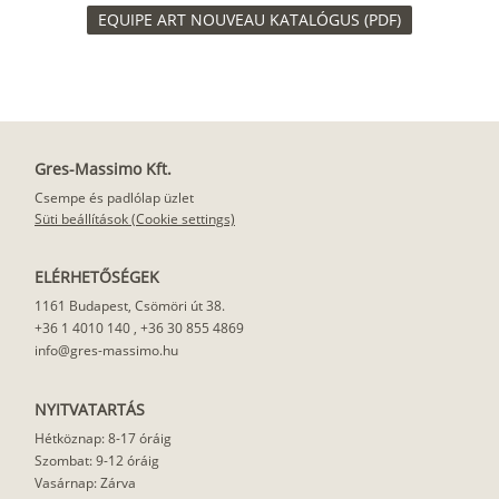
EQUIPE ART NOUVEAU KATALÓGUS (PDF)
Gres-Massimo Kft.
Csempe és padlólap üzlet
Süti beállítások (Cookie settings)
ELÉRHETŐSÉGEK
1161 Budapest, Csömöri út 38.
+36 1 4010 140
,
+36 30 855 4869
info@gres-massimo.hu
NYITVATARTÁS
Hétköznap: 8-17 óráig
Szombat: 9-12 óráig
Vasárnap: Zárva