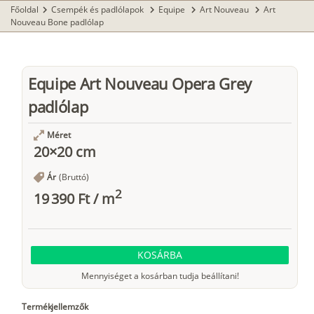
Főoldal
Csempék és padlólapok
Equipe
Art Nouveau
Art
chevron_right
chevron_right
chevron_right
chevron_right
Nouveau Bone padlólap
Equipe Art Nouveau Opera Grey
padlólap
Méret
20×20 cm
Ár
(Bruttó)
2
19 390 Ft
/
m
KOSÁRBA
Mennyiséget a kosárban tudja beállítani!
Termékjellemzők