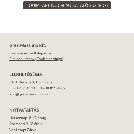
EQUIPE ART NOUVEAU KATALÓGUS (PDF)
Gres-Massimo Kft.
Csempe és padlólap üzlet
Süti beállítások (Cookie settings)
ELÉRHETŐSÉGEK
1161 Budapest, Csömöri út 38.
+36 1 4010 140
,
+36 30 855 4869
info@gres-massimo.hu
NYITVATARTÁS
Hétköznap: 8-17 óráig
Szombat: 9-12 óráig
Vasárnap: Zárva