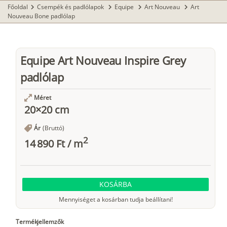
Főoldal
Csempék és padlólapok
Equipe
Art Nouveau
Art
chevron_right
chevron_right
chevron_right
chevron_right
Nouveau Bone padlólap
Equipe Art Nouveau Inspire Grey
padlólap
Méret
20×20 cm
Ár
(Bruttó)
2
14 890 Ft
/
m
KOSÁRBA
Mennyiséget a kosárban tudja beállítani!
Termékjellemzők