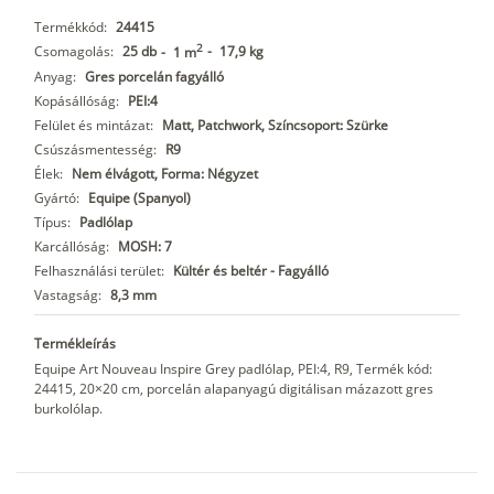
Termékkód:
24415
2
Csomagolás:
25 db
-
17,9 kg
-
1 m
Anyag:
Gres porcelán fagyálló
Kopásállóság:
PEI:4
Felület és mintázat:
Matt, Patchwork, Színcsoport: Szürke
Csúszásmentesség:
R9
Élek:
Nem élvágott, Forma: Négyzet
Gyártó:
Equipe (Spanyol)
Típus:
Padlólap
Karcállóság:
MOSH: 7
Felhasználási terület:
Kültér és beltér - Fagyálló
Vastagság:
8,3 mm
Termékleírás
Equipe Art Nouveau Inspire Grey padlólap, PEI:4, R9, Termék kód:
24415, 20×20 cm, porcelán alapanyagú digitálisan mázazott gres
burkolólap.