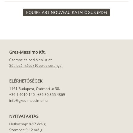
EQUIPE ART NOUVEAU KATALÓGUS (PDF)
Gres-Massimo Kft.
Csempe és padlólap üzlet
Süti beállítások (Cookie settings)
ELÉRHETŐSÉGEK
1161 Budapest, Csömöri út 38.
+36 1 4010 140
,
+36 30 855 4869
info@gres-massimo.hu
NYITVATARTÁS
Hétköznap: 8-17 óráig
Szombat: 9-12 óráig