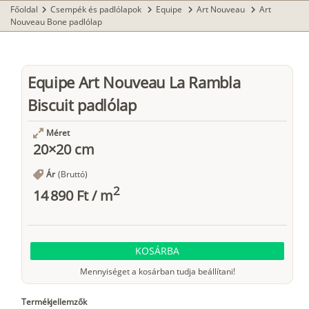
Főoldal
Csempék és padlólapok
Equipe
Art Nouveau
Art
chevron_right
chevron_right
chevron_right
chevron_right
Nouveau Bone padlólap
Equipe Art Nouveau La Rambla
Biscuit padlólap
Méret
20×20 cm
Ár
(Bruttó)
2
14 890 Ft
/
m
KOSÁRBA
Mennyiséget a kosárban tudja beállítani!
Termékjellemzők