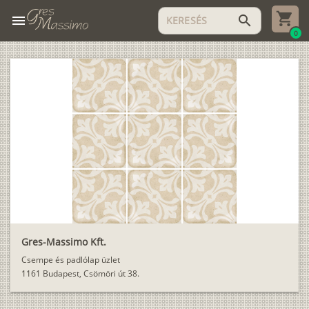
menu
search
0
Gres-Massimo Kft.
Csempe és padlólap üzlet
1161 Budapest, Csömöri út 38.