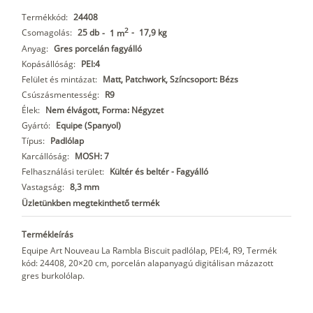
Termékkód:
24408
2
Csomagolás:
25 db
-
17,9 kg
-
1 m
Anyag:
Gres porcelán fagyálló
Kopásállóság:
PEI:4
Felület és mintázat:
Matt, Patchwork, Színcsoport: Bézs
Csúszásmentesség:
R9
Élek:
Nem élvágott, Forma: Négyzet
Gyártó:
Equipe (Spanyol)
Típus:
Padlólap
Karcállóság:
MOSH: 7
Felhasználási terület:
Kültér és beltér - Fagyálló
Vastagság:
8,3 mm
Üzletünkben megtekinthető termék
Termékleírás
Equipe Art Nouveau La Rambla Biscuit padlólap, PEI:4, R9, Termék
kód: 24408, 20×20 cm, porcelán alapanyagú digitálisan mázazott
gres burkolólap.