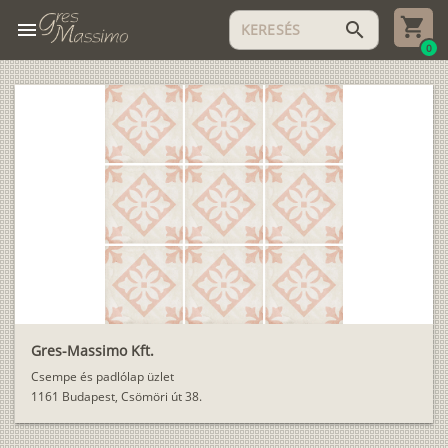
menu
search
0
Gres-Massimo Kft.
Csempe és padlólap üzlet
1161 Budapest, Csömöri út 38.