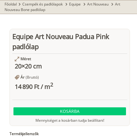
Főoldal
Csempék és padlólapok
Equipe
Art Nouveau
Art
chevron_right
chevron_right
chevron_right
chevron_right
Nouveau Bone padlólap
Equipe Art Nouveau Padua Pink
padlólap
Méret
20×20 cm
Ár
(Bruttó)
2
14 890 Ft
/
m
KOSÁRBA
Mennyiséget a kosárban tudja beállítani!
Termékjellemzők