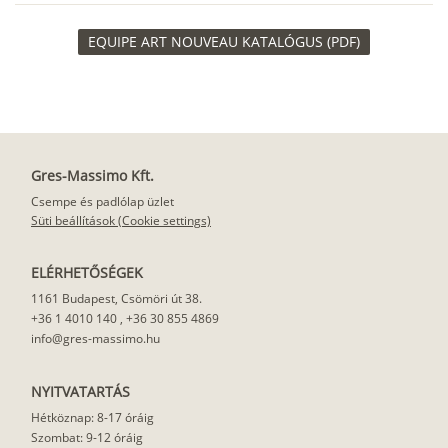
EQUIPE ART NOUVEAU KATALÓGUS (PDF)
Gres-Massimo Kft.
Csempe és padlólap üzlet
Süti beállítások (Cookie settings)
ELÉRHETŐSÉGEK
1161 Budapest, Csömöri út 38.
+36 1 4010 140
,
+36 30 855 4869
info@gres-massimo.hu
NYITVATARTÁS
Hétköznap: 8-17 óráig
Szombat: 9-12 óráig