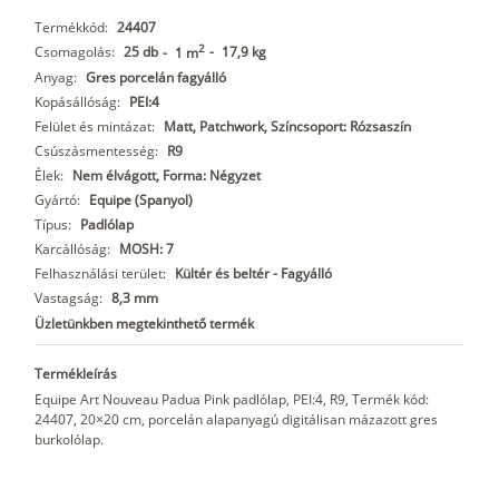
Termékkód:
24407
2
Csomagolás:
25 db
-
17,9 kg
-
1 m
Anyag:
Gres porcelán fagyálló
Kopásállóság:
PEI:4
Felület és mintázat:
Matt, Patchwork, Színcsoport: Rózsaszín
Csúszásmentesség:
R9
Élek:
Nem élvágott, Forma: Négyzet
Gyártó:
Equipe (Spanyol)
Típus:
Padlólap
Karcállóság:
MOSH: 7
Felhasználási terület:
Kültér és beltér - Fagyálló
Vastagság:
8,3 mm
Üzletünkben megtekinthető termék
Termékleírás
Equipe Art Nouveau Padua Pink padlólap, PEI:4, R9, Termék kód:
24407, 20×20 cm, porcelán alapanyagú digitálisan mázazott gres
burkolólap.