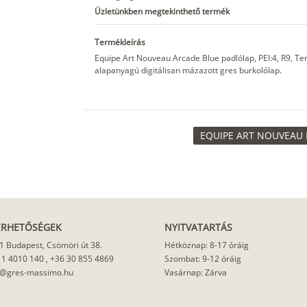
Üzletünkben megtekinthető termék
Termékleírás
Equipe Art Nouveau Arcade Blue padlólap, PEI:4, R9, T
alapanyagú digitálisan mázazott gres burkolólap.
EQUIPE ART NOUVEAU 
ÉRHETŐSÉGEK
NYITVATARTÁS
1 Budapest, Csömöri út 38.
Hétköznap: 8-17 óráig
 1 4010 140
,
+36 30 855 4869
Szombat: 9-12 óráig
o@gres-massimo.hu
Vasárnap: Zárva