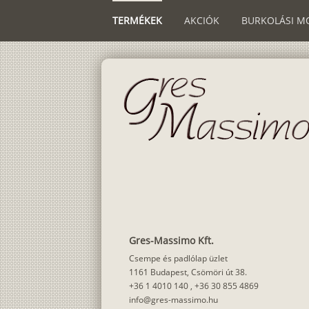
TERMÉKEK
AKCIÓK
BURKOLÁSI M
Gres-Massimo Kft.
Csempe és padlólap üzlet
1161 Budapest, Csömöri út 38.
+36 1 4010 140
,
+36 30 855 4869
info@gres-massimo.hu