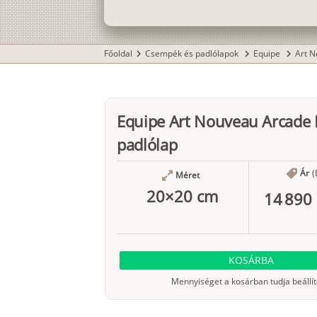
Főoldal
Csempék és padlólapok
Equipe
Art 
chevron_right
chevron_right
chevron_right
Equipe Art Nouveau Arcade 
padlólap
Ár
(
Méret
20×20 cm
14 890 
KOSÁRBA
Mennyiséget a kosárban tudja beállít