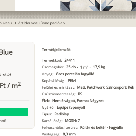
Nouveau
Art Nouveau Bone padlólap
chevron_right
Termékjellemzők
Blue
Termékkód:
24411
2
Csomagolás:
25 db
-
17,9 kg
-
1 m
Anyag:
Gres porcelán fagyálló
Bruttó)
Kopásállóság:
PEI:4
2
Ft
/
m
Felület és mintázat:
Matt, Patchwork, Színcsoport: Kék
Csúszásmentesség:
R9
Élek:
Nem élvágott, Forma: Négyzet
Gyártó:
Equipe (Spanyol)
Típus:
Padlólap
ani!
Karcállóság:
MOSH: 7
Felhasználási terület:
Kültér és beltér - Fagyálló
Vastagság:
8,3 mm