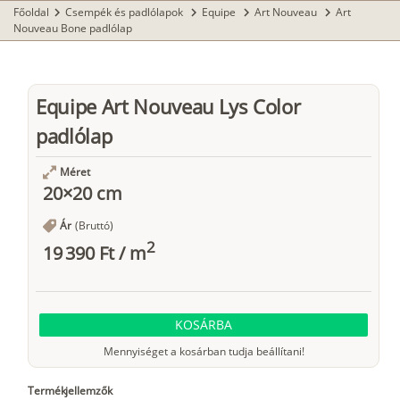
Főoldal
Csempék és padlólapok
Equipe
Art Nouveau
Art
chevron_right
chevron_right
chevron_right
chevron_right
Nouveau Bone padlólap
Equipe Art Nouveau Lys Color
padlólap
Méret
20×20 cm
Ár
(Bruttó)
2
19 390 Ft
/
m
KOSÁRBA
Mennyiséget a kosárban tudja beállítani!
Termékjellemzők