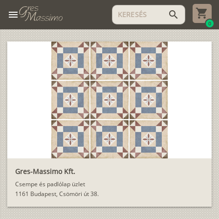
menu
search
0
Gres-Massimo Kft.
Csempe és padlólap üzlet
1161 Budapest, Csömöri út 38.