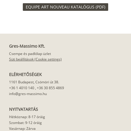
EQUIPE ART NOUVEAU KATALÓGUS (PDF)
Gres-Massimo Kft.
Csempe és padlólap üzlet
Süti beállítások (Cookie settings)
ELÉRHETŐSÉGEK
1161 Budapest, Csömöri út 38.
+36 1 4010 140
,
+36 30 855 4869
info@gres-massimo.hu
NYITVATARTÁS
Hétköznap: 8-17 óráig
Szombat: 9-12 óráig
Vasárnap: Zárva