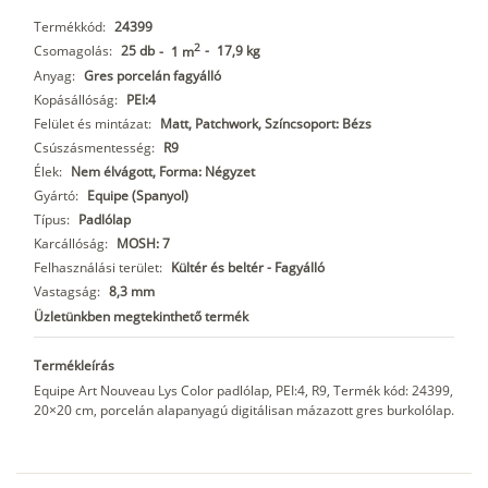
Termékkód:
24399
2
Csomagolás:
25 db
-
17,9 kg
-
1 m
Anyag:
Gres porcelán fagyálló
Kopásállóság:
PEI:4
Felület és mintázat:
Matt, Patchwork, Színcsoport: Bézs
Csúszásmentesség:
R9
Élek:
Nem élvágott, Forma: Négyzet
Gyártó:
Equipe (Spanyol)
Típus:
Padlólap
Karcállóság:
MOSH: 7
Felhasználási terület:
Kültér és beltér - Fagyálló
Vastagság:
8,3 mm
Üzletünkben megtekinthető termék
Termékleírás
Equipe Art Nouveau Lys Color padlólap, PEI:4, R9, Termék kód: 24399,
20×20 cm, porcelán alapanyagú digitálisan mázazott gres burkolólap.