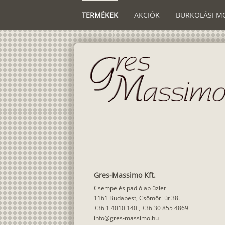
TERMÉKEK
AKCIÓK
BURKOLÁSI M
Gres-Massimo Kft.
Csempe és padlólap üzlet
1161 Budapest, Csömöri út 38.
+36 1 4010 140
,
+36 30 855 4869
info@gres-massimo.hu