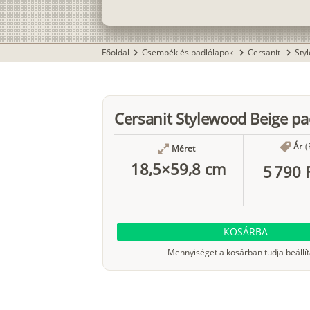
Főoldal
Csempék és padlólapok
Cersanit
Sty
chevron_right
chevron_right
chevron_right
Cersanit Stylewood Beige pa
Ár
(
Méret
18,5×59,8 cm
5 790 
KOSÁRBA
Mennyiséget a kosárban tudja beállít