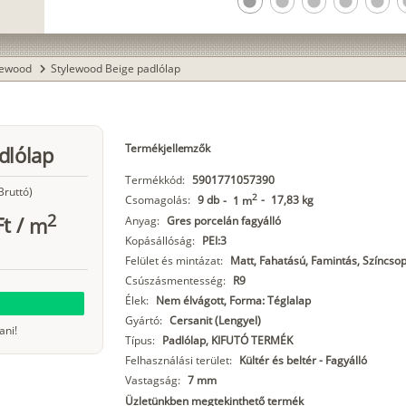
lens
lens
lens
lens
lens
l
lewood
Stylewood Beige padlólap
chevron_right
Termékjellemzők
dlólap
Termékkód:
5901771057390
Bruttó)
2
Csomagolás:
9 db
-
17,83 kg
-
1 m
2
Ft
/
m
Anyag:
Gres porcelán fagyálló
Kopásállóság:
PEI:3
Felület és mintázat:
Matt, Fahatású, Famintás, Színcsop
Csúszásmentesség:
R9
Élek:
Nem élvágott, Forma: Téglalap
Gyártó:
Cersanit (Lengyel)
ani!
Típus:
Padlólap, KIFUTÓ TERMÉK
Felhasználási terület:
Kültér és beltér - Fagyálló
Vastagság:
7 mm
Üzletünkben megtekinthető termék