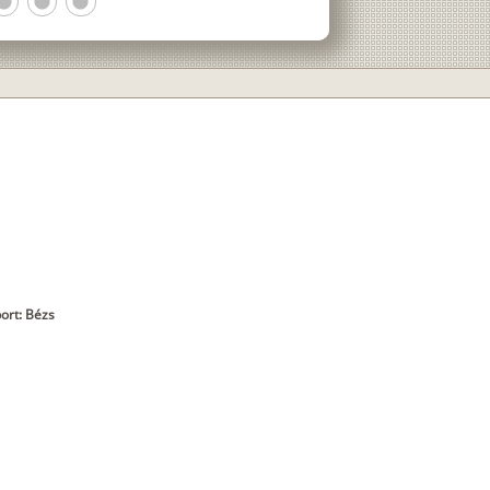
ens
lens
lens
ort: Bézs