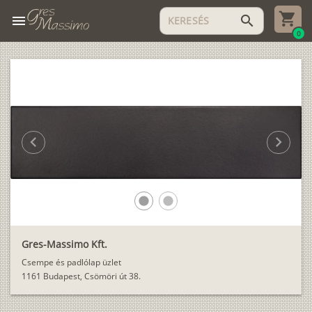
menu
search
0
chevron_left
chevron_right
lens
lens
Gres-Massimo Kft.
Csempe és padlólap üzlet
1161 Budapest, Csömöri út 38.