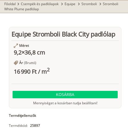
Főoldal
Csempék és padlólapok
Equipe
Stromboli
Stromboli
chevron_right
chevron_right
chevron_right
chevron_right
White Plume padlólap
Equipe Stromboli Black City padlólap
Méret
9,2×36,8 cm
Ár
(Bruttó)
2
16 990 Ft
/
m
KOSÁRBA
Mennyiséget a kosárban tudja beállítani!
Termékjellemzők
Termékkód:
25897