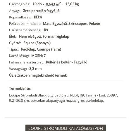
2
Csomagolás:
19 db
-
13,02 kg
-
0,643 m
Anyag:
Gres porcelán fagyálló
Kopásállóság:
PEI:4
Felület és mintázat:
Matt, Egyszínű, Színcsoport: Fekete
Csúszásmentesség:
R9
Élek:
Nem élvágott, Forma: Téglalap
Gyártó:
Equipe (Spanyol)
Típus:
Padlólap, Csempe (falra)
Karcállóság:
MOSH: 7
Felhasználási terület:
Kültér és beltér - Fagyálló
Vastagság:
8,3 mm
Üzletünkben megtekinthető termék
Termékleírás
Equipe Stromboli Black City padlólap, PEI:4, R9, Termék kód: 25897,
9,2×36,8 cm, porcelán alapanyagú mázas gres burkolólap.
EQUIPE STROMBOLI KATALÓGUS (PDF)