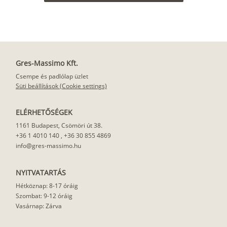
Gres-Massimo Kft.
Csempe és padlólap üzlet
Süti beállítások (Cookie settings)
ELÉRHETŐSÉGEK
1161 Budapest, Csömöri út 38.
+36 1 4010 140
,
+36 30 855 4869
info@gres-massimo.hu
NYITVATARTÁS
Hétköznap: 8-17 óráig
Szombat: 9-12 óráig
Vasárnap: Zárva