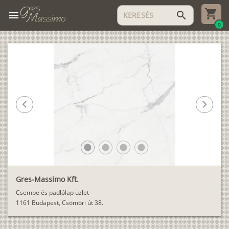
menu
search
0
chevron_left
chevron_right
lens
lens
lens
lens
Gres-Massimo Kft.
Csempe és padlólap üzlet
1161 Budapest, Csömöri út 38.