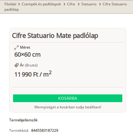
Főoldal
Csempék és padlólapok
Cifre
Statuario
Cifre Statuario
chevron_right
chevron_right
chevron_right
chevron_right
padlólap
Cifre Statuario Mate padlólap
Méret
60×60 cm
Ár
(Bruttó)
2
11 990 Ft
/
m
KOSÁRBA
Mennyiséget a kosárban tudja beállítani!
Termékjellemzők
Termékkód:
8445583187229