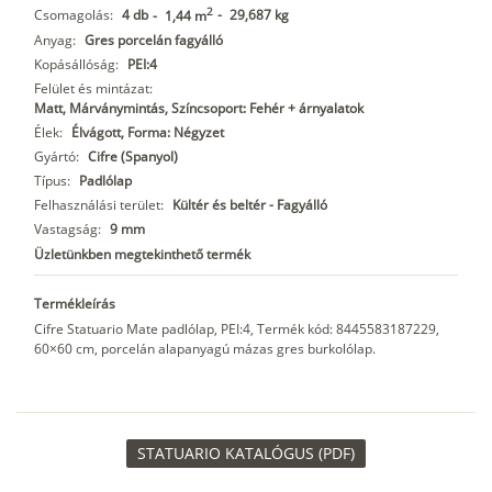
2
Csomagolás:
4 db
-
29,687 kg
-
1,44 m
Anyag:
Gres porcelán fagyálló
Kopásállóság:
PEI:4
Felület és mintázat:
Matt, Márványmintás, Színcsoport: Fehér + árnyalatok
Élek:
Élvágott, Forma: Négyzet
Gyártó:
Cifre (Spanyol)
Típus:
Padlólap
Felhasználási terület:
Kültér és beltér - Fagyálló
Vastagság:
9 mm
Üzletünkben megtekinthető termék
Termékleírás
Cifre Statuario Mate padlólap, PEI:4, Termék kód: 8445583187229,
60×60 cm, porcelán alapanyagú mázas gres burkolólap.
STATUARIO KATALÓGUS (PDF)