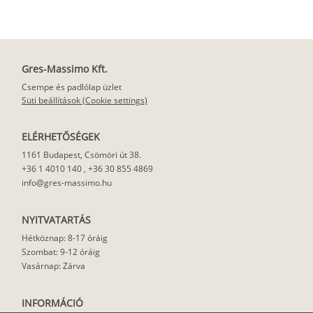
Gres-Massimo Kft.
Csempe és padlólap üzlet
Süti beállítások (Cookie settings)
ELÉRHETŐSÉGEK
1161 Budapest, Csömöri út 38.
+36 1 4010 140
,
+36 30 855 4869
info@gres-massimo.hu
NYITVATARTÁS
Hétköznap: 8-17 óráig
Szombat: 9-12 óráig
Vasárnap: Zárva
INFORMÁCIÓ