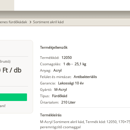
enes fürdőkádak
Sortiment akril kád
chevron_right
Termékjellemzők
Termékkód:
12050
Bruttó)
Csomagolás:
1 db
-
25,1 kg
 Ft
/
db
Anyag:
Acryl
Felület és mintázat:
Antibakteriális
Garancia:
Lakossági 10 év
Gyártó:
M-Acryl
Típus:
Fürdőkád
Űrtartalom:
210 Liter
ani!
Termékleírás
M-Acryl Sortiment akril kád, Termék kód: 12050, 170×7
peremrögzítő csomaggal