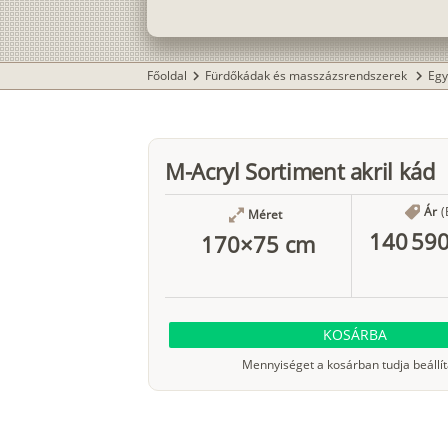
Főoldal
Fürdőkádak és masszázsrendszerek
Egy
chevron_right
chevron_right
M-Acryl Sortiment akril kád
Ár
(
Méret
140 590
170×75 cm
KOSÁRBA
Mennyiséget a kosárban tudja beállít