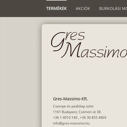
TERMÉKEK
AKCIÓK
BURKOLÁSI M
Gres-Massimo Kft.
Csempe és padlólap üzlet
1161 Budapest, Csömöri út 38.
+36 1 4010 140
,
+36 30 855 4869
info@gres-massimo.hu