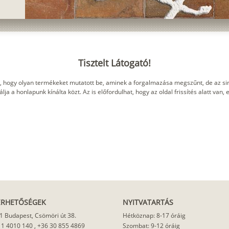
Tisztelt Látogató!
, hogy olyan termékeket mutatott be, aminek a forgalmazása megszűnt, de az sin
ja a honlapunk kínálta közt. Az is előfordulhat, hogy az oldal frissítés alatt van,
ÉRHETŐSÉGEK
NYITVATARTÁS
1 Budapest, Csömöri út 38.
Hétköznap: 8-17 óráig
 1 4010 140
,
+36 30 855 4869
Szombat: 9-12 óráig