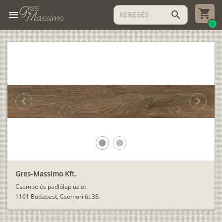
menu
search
0
chevron_left
chevron_right
lens
lens
Gres-Massimo Kft.
Csempe és padlólap üzlet
1161 Budapest, Csömöri út 38.