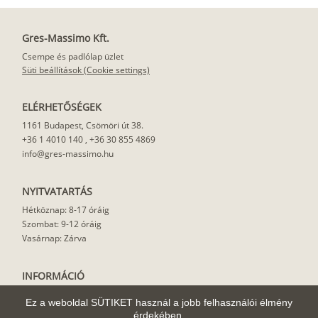
Gres-Massimo Kft.
Csempe és padlólap üzlet
Süti beállítások (Cookie settings)
ELÉRHETŐSÉGEK
1161 Budapest, Csömöri út 38.
+36 1 4010 140
,
+36 30 855 4869
info@gres-massimo.hu
NYITVATARTÁS
Hétköznap: 8-17 óráig
Szombat: 9-12 óráig
Vasárnap: Zárva
INFORMÁCIÓ
Vásárlási feltételek
Ez a weboldal SÜTIKET használ a jobb felhasználói élmény
Felhasználási javaslat
érdekében.