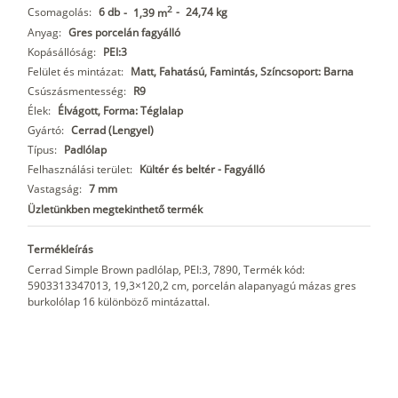
2
Csomagolás:
6 db
-
24,74 kg
-
1,39 m
Anyag:
Gres porcelán fagyálló
Kopásállóság:
PEI:3
Felület és mintázat:
Matt, Fahatású, Famintás, Színcsoport: Barna
Csúszásmentesség:
R9
Élek:
Élvágott, Forma: Téglalap
Gyártó:
Cerrad (Lengyel)
Típus:
Padlólap
Felhasználási terület:
Kültér és beltér - Fagyálló
Vastagság:
7 mm
Üzletünkben megtekinthető termék
Termékleírás
Cerrad Simple Brown padlólap, PEI:3, 7890, Termék kód:
5903313347013, 19,3×120,2 cm, porcelán alapanyagú mázas gres
burkolólap 16 különböző mintázattal.