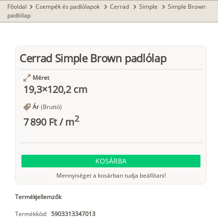
Főoldal
Csempék és padlólapok
Cerrad
Simple
Simple Brown
chevron_right
chevron_right
chevron_right
chevron_right
padlólap
Cerrad Simple Brown padlólap
Méret
19,3×120,2 cm
Ár
(Bruttó)
2
7 890 Ft
/
m
KOSÁRBA
Mennyiséget a kosárban tudja beállítani!
Termékjellemzők
Termékkód:
5903313347013