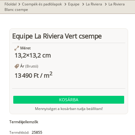
Főoldal
Csempék és padlólapok
Equipe
La Riviera
La Riviera
chevron_right
chevron_right
chevron_right
chevron_right
Blanc csempe
Equipe La Riviera Vert csempe
Méret
13,2×13,2 cm
Ár
(Bruttó)
2
13 490 Ft
/
m
KOSÁRBA
Mennyiséget a kosárban tudja beállítani!
Termékjellemzők
Termékkód:
25855