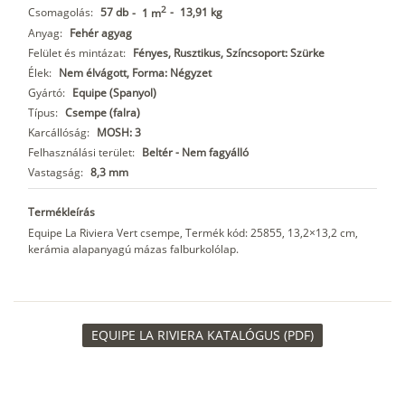
2
Csomagolás:
57 db
-
13,91 kg
-
1 m
Anyag:
Fehér agyag
Felület és mintázat:
Fényes, Rusztikus, Színcsoport: Szürke
Élek:
Nem élvágott, Forma: Négyzet
Gyártó:
Equipe (Spanyol)
Típus:
Csempe (falra)
Karcállóság:
MOSH: 3
Felhasználási terület:
Beltér - Nem fagyálló
Vastagság:
8,3 mm
Termékleírás
Equipe La Riviera Vert csempe, Termék kód: 25855, 13,2×13,2 cm,
kerámia alapanyagú mázas falburkolólap.
EQUIPE LA RIVIERA KATALÓGUS (PDF)