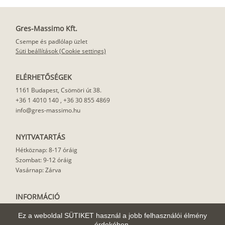
Gres-Massimo Kft.
Csempe és padlólap üzlet
Süti beállítások (Cookie settings)
ELÉRHETŐSÉGEK
1161 Budapest, Csömöri út 38.
+36 1 4010 140
,
+36 30 855 4869
info@gres-massimo.hu
NYITVATARTÁS
Hétköznap: 8-17 óráig
Szombat: 9-12 óráig
Vasárnap: Zárva
INFORMÁCIÓ
Vásárlási feltételek
Ez a weboldal SÜTIKET használ a jobb felhasználói élmény
Felhasználási javaslat
érdekében.