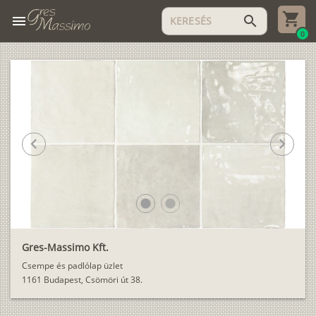
menu
search
0
chevron_left
chevron_right
lens
lens
Gres-Massimo Kft.
Csempe és padlólap üzlet
1161 Budapest, Csömöri út 38.