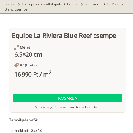
Főoldal
Csempék és padlólapok
Equipe
La Riviera
La Riviera
chevron_right
chevron_right
chevron_right
chevron_right
Blanc csempe
Equipe La Riviera Blue Reef csempe
Méret
6,5×20 cm
Ár
(Bruttó)
2
16 990 Ft
/
m
KOSÁRBA
Mennyiséget a kosárban tudja beállítani!
Termékjellemzők
Termékkód:
25848