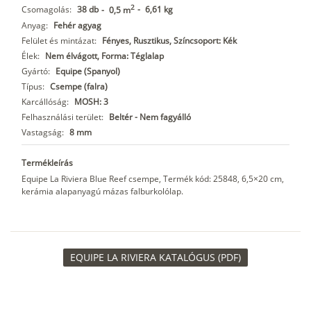
2
Csomagolás:
38 db
-
6,61 kg
-
0,5 m
Anyag:
Fehér agyag
Felület és mintázat:
Fényes, Rusztikus, Színcsoport: Kék
Élek:
Nem élvágott, Forma: Téglalap
Gyártó:
Equipe (Spanyol)
Típus:
Csempe (falra)
Karcállóság:
MOSH: 3
Felhasználási terület:
Beltér - Nem fagyálló
Vastagság:
8 mm
Termékleírás
Equipe La Riviera Blue Reef csempe, Termék kód: 25848, 6,5×20 cm,
kerámia alapanyagú mázas falburkolólap.
EQUIPE LA RIVIERA KATALÓGUS (PDF)