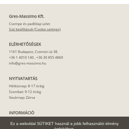
Gres-Massimo Kft.
Csempe és padlólap üzlet
Süti beállítások (Cookie settings)
ELÉRHETŐSÉGEK
1161 Budapest, Csömöri út 38.
+36 1 4010 140
,
+36 30 855 4869
info@gres-massimo.hu
NYITVATARTÁS
Hétköznap: 8-17 óráig
Szombat: 9-12 óráig
Vasárnap: Zárva
INFORMÁCIÓ
Vásárlási feltételek
Ez a weboldal SÜTIKET használ a jobb felhasználói élmény
Felhasználási javaslat
érdekében.