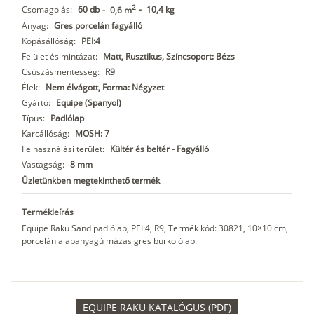
2
Csomagolás:
60 db
-
10,4 kg
-
0,6 m
Anyag:
Gres porcelán fagyálló
Kopásállóság:
PEI:4
Felület és mintázat:
Matt, Rusztikus, Színcsoport: Bézs
Csúszásmentesség:
R9
Élek:
Nem élvágott, Forma: Négyzet
Gyártó:
Equipe (Spanyol)
Típus:
Padlólap
Karcállóság:
MOSH: 7
Felhasználási terület:
Kültér és beltér - Fagyálló
Vastagság:
8 mm
Üzletünkben megtekinthető termék
Termékleírás
Equipe Raku Sand padlólap, PEI:4, R9, Termék kód: 30821, 10×10 cm,
porcelán alapanyagú mázas gres burkolólap.
EQUIPE RAKU KATALÓGUS (PDF)