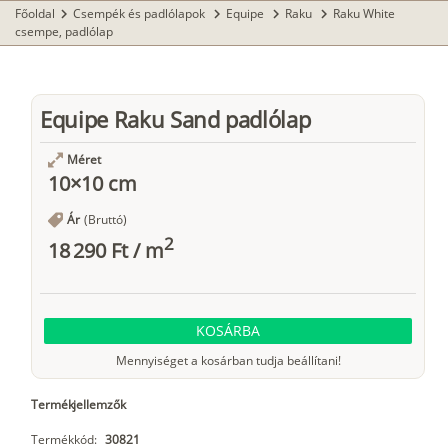
Főoldal
Csempék és padlólapok
Equipe
Raku
Raku White
chevron_right
chevron_right
chevron_right
chevron_right
csempe, padlólap
Equipe Raku Sand padlólap
Méret
10×10 cm
Ár
(Bruttó)
2
18 290 Ft
/
m
KOSÁRBA
Mennyiséget a kosárban tudja beállítani!
Termékjellemzők
Termékkód:
30821