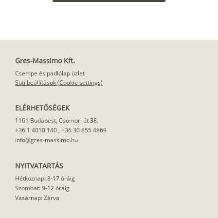
Gres-Massimo Kft.
Csempe és padlólap üzlet
Süti beállítások (Cookie settings)
ELÉRHETŐSÉGEK
1161 Budapest, Csömöri út 38.
+36 1 4010 140
,
+36 30 855 4869
info@gres-massimo.hu
NYITVATARTÁS
Hétköznap: 8-17 óráig
Szombat: 9-12 óráig
Vasárnap: Zárva