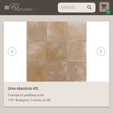
menu
search
0
chevron_left
chevron_right
lens
lens
Gres-Massimo Kft.
Csempe és padlólap üzlet
1161 Budapest, Csömöri út 38.