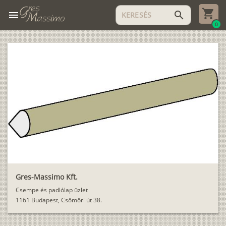
menu
search
0
Gres-Massimo Kft.
Csempe és padlólap üzlet
1161 Budapest, Csömöri út 38.