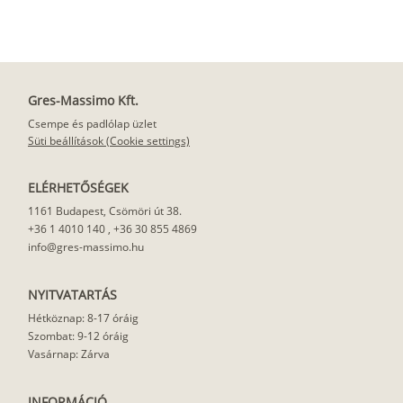
Gres-Massimo Kft.
Csempe és padlólap üzlet
Süti beállítások (Cookie settings)
ELÉRHETŐSÉGEK
1161 Budapest, Csömöri út 38.
+36 1 4010 140
,
+36 30 855 4869
info@gres-massimo.hu
NYITVATARTÁS
Hétköznap: 8-17 óráig
Szombat: 9-12 óráig
Vasárnap: Zárva
INFORMÁCIÓ