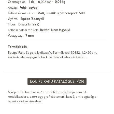
2
Csomagolás:
1 db
-
0,04 kg
-
0,002 m
Anyag:
Fehér agyag
Felület és mintázat:
Matt, Rusztikus, Színcsoport: Zöld
Gyártó:
Equipe (Spanyol)
Típus:
Díszcsík (falra)
Felhasználási terület:
Beltér - Nem fagyálló
Vastagság:
7 mm
Termékleírás
Equipe Raku Sage Jolly díszcsík, Termék kód: 30832, 1,2×20 cm,
kerámia alapanyagú falburkoló díszcsík élek zárásához.
EQUIPE RAKU KATALÓGUS (PDF)
A kép csak illusztráció. Az eredeti termék fotója nem áll
rendelkezésre, ezért egy grafikát tettünk közzé, ami segitség a
termék kiválasztásához.