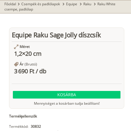
Főoldal
Csempék és padlólapok
Equipe
Raku
Raku White
chevron_right
chevron_right
chevron_right
chevron_right
csempe, padlólap
Equipe Raku Sage Jolly díszcsík
Méret
1,2×20 cm
Ár
(Bruttó)
3 690 Ft
/
db
KOSÁRBA
Mennyiséget a kosárban tudja beállítani!
Termékjellemzők
Termékkód:
30832