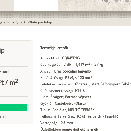
lens
lens
lens
Quartz
Quartz White padlólap
chevron_right
Termékjellemzők
ip
Termékkód:
CQR45R1G
2
Csomagolás:
7 db
-
27 kg
-
1,417 m
Anyag:
Gres porcelán fagyálló
Bruttó)
Kopásállóság:
PEI:4, < 120 mm³
2
Ft
/
m
Felület és mintázat:
Kőhatású, Matt, Színcsoport: Fehér
Csúszásmentesség:
R11, C
Élek:
Élvágott, Forma: Négyzet
Gyártó:
Castelvetro (Olasz)
Típus:
Padlólap, KIFUTÓ TERMÉK
ani!
Felhasználási terület:
Kültér és beltér - Fagyálló
Vastagság:
9,5 mm
Üzletünkben megtekinthető termék