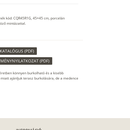
ermék kód: CQR45R1G, 45×45 cm, porcelán
öző mintázattal.
KATALÓGUS (PDF)
TMÉNYNYILATKOZAT (PDF)
éretben könnyen burkolható és a kisebb
 miatt ajánljuk terasz burkolására, de a medence