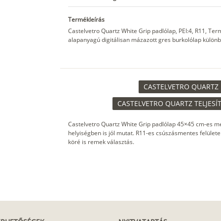
Termékleírás
Castelvetro Quartz White Grip padlólap, PEI:4, R11, T
alapanyagú digitálisan mázazott gres burkolólap különb
CASTELVETRO QUARTZ 
CASTELVETRO QUARTZ TELJESÍ
Castelvetro Quartz White Grip padlólap 45×45 cm-es m
helyiségben is jól mutat. R11-es csúszásmentes felülete
köré is remek választás.