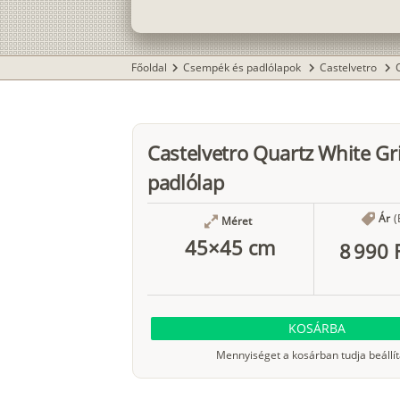
Főoldal
Csempék és padlólapok
Castelvetro
chevron_right
chevron_right
chevron_right
Castelvetro Quartz White Gr
padlólap
Ár
(
Méret
45×45 cm
8 990 
KOSÁRBA
Mennyiséget a kosárban tudja beállít