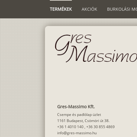
TERMÉKEK
AKCIÓK
BURKOLÁSI M
Gres-Massimo Kft.
Csempe és padlólap üzlet
1161 Budapest, Csömöri út 38.
+36 1 4010 140
,
+36 30 855 4869
info@gres-massimo.hu