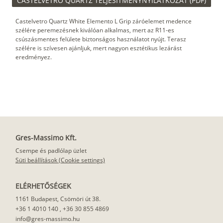
CASTELVETRO QUARTZ TELJESÍTMÉNYNYILATKOZAT (PDF)
Castelvetro Quartz White Elemento L Grip záróelemet medence
szélére peremezésnek kiválóan alkalmas, mert az R11-es
csúszásmentes felülete biztonságos használatot nyújt. Terasz
szélére is szívesen ajánljuk, mert nagyon esztétikus lezárást
eredményez.
Gres-Massimo Kft.
Csempe és padlólap üzlet
Süti beállítások (Cookie settings)
ELÉRHETŐSÉGEK
1161 Budapest, Csömöri út 38.
+36 1 4010 140
,
+36 30 855 4869
info@gres-massimo.hu