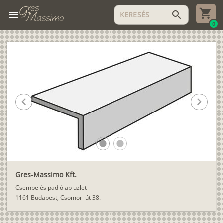
menu
search
0
chevron_left
chevron_right
lens
lens
Gres-Massimo Kft.
Csempe és padlólap üzlet
1161 Budapest, Csömöri út 38.