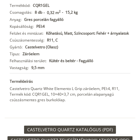
Termékkód:
CQR1GEL
2
Csomagolás:
8 db
-
15,2 kg
-
0,32 m
Anyag:
Gres porcelán fagyálló
Kopásállóság:
PEI:4
Felület és mintázat:
Kőhatású, Matt, Színcsoport: Fehér + árnyalatok
Csúszásmentesség:
R11, C
Gyártó:
Castelvetro (Olasz)
Típus:
Záróelem
Felhasználási terület:
Kültér és beltér - Fagyálló
Vastagság:
9,5 mm
Termékleírás
Castelvetro Quartz White Elemento L Grip záróelem, PEI:4, R11,
Termék kód: CQR1GEL, 10×40×3,7 cm, porcelán alapanyagú
csúszásmentes gres burkolólap.
CASTELVETRO QUARTZ KATALÓGUS (PDF)