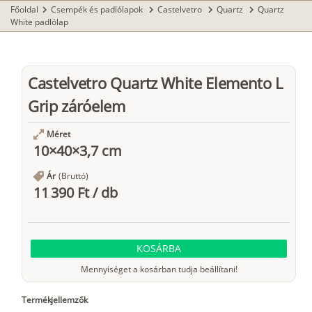
Főoldal
Csempék és padlólapok
Castelvetro
Quartz
Quartz
chevron_right
chevron_right
chevron_right
chevron_right
White padlólap
Castelvetro Quartz White Elemento L
Grip záróelem
Méret
10×40×3,7 cm
Ár
(Bruttó)
11 390 Ft
/
db
KOSÁRBA
Mennyiséget a kosárban tudja beállítani!
Termékjellemzők