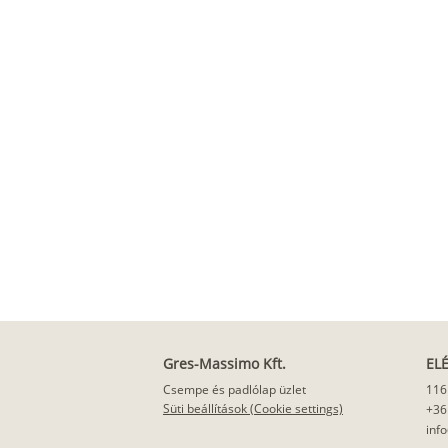
Gres-Massimo Kft.
EL
Csempe és padlólap üzlet
116
Süti beállítások (Cookie settings)
+36
inf