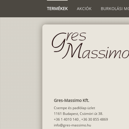
TERMÉKEK
AKCIÓK
BURKOLÁSI M
Gres-Massimo Kft.
Csempe és padlólap üzlet
1161 Budapest, Csömöri út 38.
+36 1 4010 140
,
+36 30 855 4869
info@gres-massimo.hu