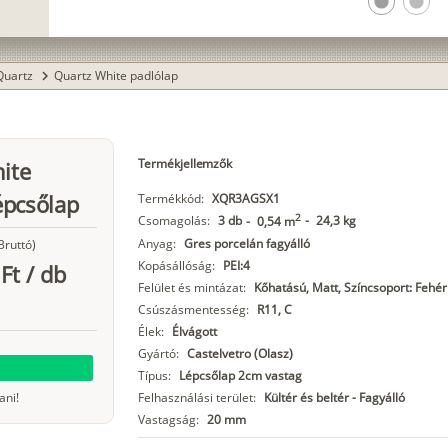
lens
lens
Quartz
Quartz White padlólap
chevron_right
Termékjellemzők
hite
épcsőlap
Termékkód:
XQR3AGSX1
2
Csomagolás:
3 db
-
24,3 kg
-
0,54 m
Anyag:
Gres porcelán fagyálló
Bruttó)
Kopásállóság:
PEI:4
Ft
/
db
Felület és mintázat:
Kőhatású, Matt, Színcsoport: Fehér
Csúszásmentesség:
R11, C
Élek:
Élvágott
Gyártó:
Castelvetro (Olasz)
Típus:
Lépcsőlap 2cm vastag
ani!
Felhasználási terület:
Kültér és beltér - Fagyálló
Vastagság:
20 mm