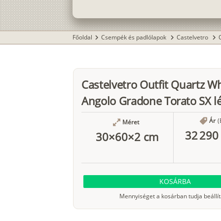
Főoldal
Csempék és padlólapok
Castelvetro
chevron_right
chevron_right
chevron_right
Castelvetro Outfit Quartz W
Angolo Gradone Torato SX l
Ár
(
Méret
32 290 
30×60×2 cm
KOSÁRBA
Mennyiséget a kosárban tudja beállít