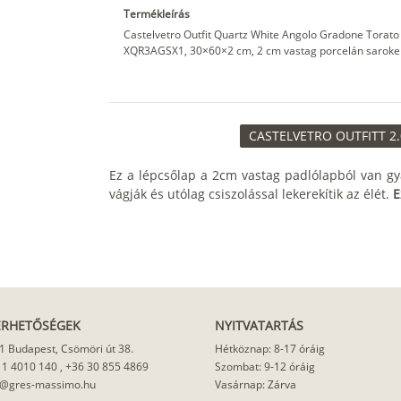
Termékleírás
Castelvetro Outfit Quartz White Angolo Gradone Torato 
XQR3AGSX1, 30×60×2 cm, 2 cm vastag porcelán sarokelem
CASTELVETRO OUTFITT 2.
Ez a lépcsőlap a 2cm vastag padlólapból van gy
vágják és utólag csiszolással lekerekítik az élét.
E
ÉRHETŐSÉGEK
NYITVATARTÁS
1 Budapest, Csömöri út 38.
Hétköznap: 8-17 óráig
 1 4010 140
,
+36 30 855 4869
Szombat: 9-12 óráig
o@gres-massimo.hu
Vasárnap: Zárva