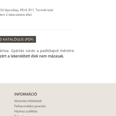
SX lépcsőlap, PEI:4, R11, Termék kód:
 2 lekerekített éllel.
0 KATALÓGUS (PDF)
ártva. Gyártás során a padlólapot méretre
zért a lekerekített élek nem mázasak.
INFORMÁCIÓ
Vásárlási feltételek
Felhasználási javaslat
Házhoz szállítás