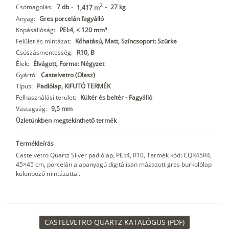
2
Csomagolás:
7 db
-
27 kg
-
1,417 m
Anyag:
Gres porcelán fagyálló
Kopásállóság:
PEI:4, < 120 mm³
Felület és mintázat:
Kőhatású, Matt, Színcsoport: Szürke
Csúszásmentesség:
R10, B
Élek:
Élvágott, Forma: Négyzet
Gyártó:
Castelvetro (Olasz)
Típus:
Padlólap, KIFUTÓ TERMÉK
Felhasználási terület:
Kültér és beltér - Fagyálló
Vastagság:
9,5 mm
Üzletünkben megtekinthető termék
Termékleírás
Castelvetro Quartz Silver padlólap, PEI:4, R10, Termék kód: CQR45R4,
45×45 cm, porcelán alapanyagú digitálisan mázazott gres burkolólap
különböző mintázattal.
CASTELVETRO QUARTZ KATALÓGUS (PDF)