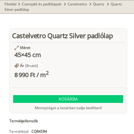
Főoldal
Csempék és padlólapok
Castelvetro
Quartz
Quartz
chevron_right
chevron_right
chevron_right
chevron_right
Silver padlólap
Castelvetro Quartz Silver padlólap
Méret
45×45 cm
Ár
(Bruttó)
2
8 990 Ft
/
m
KOSÁRBA
Mennyiséget a kosárban tudja beállítani!
Termékjellemzők
Termékkód:
CQR45R4