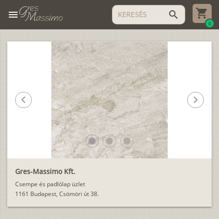
menu
search
0
chevron_left
chevron_right
lens
lens
lens
Gres-Massimo Kft.
Csempe és padlólap üzlet
1161 Budapest, Csömöri út 38.