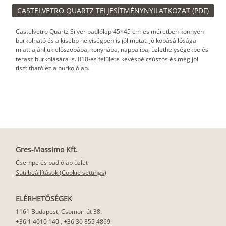
CASTELVETRO QUARTZ TELJESÍTMÉNYNYILATKOZAT (PDF)
Castelvetro Quartz Silver padlólap 45×45 cm-es méretben könnyen
burkolható és a kisebb helyiségben is jól mutat. Jó kopásállósága
miatt ajánljuk előszobába, konyhába, nappaliba, üzlethelységekbe és
terasz burkolására is. R10-es felülete kevésbé csúszós és még jól
tisztítható ez a burkolólap.
Gres-Massimo Kft.
Csempe és padlólap üzlet
Süti beállítások (Cookie settings)
ELÉRHETŐSÉGEK
1161 Budapest, Csömöri út 38.
+36 1 4010 140
,
+36 30 855 4869