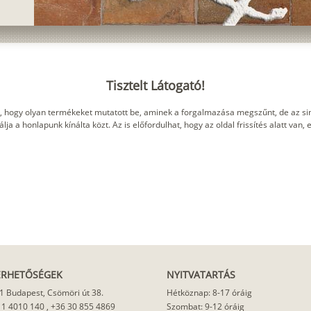
Tisztelt Látogató!
, hogy olyan termékeket mutatott be, aminek a forgalmazása megszűnt, de az sin
ja a honlapunk kínálta közt. Az is előfordulhat, hogy az oldal frissítés alatt van,
ÉRHETŐSÉGEK
NYITVATARTÁS
1 Budapest, Csömöri út 38.
Hétköznap: 8-17 óráig
 1 4010 140
,
+36 30 855 4869
Szombat: 9-12 óráig