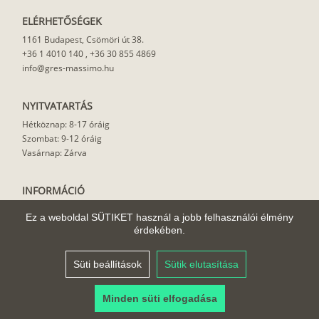
ELÉRHETŐSÉGEK
1161 Budapest, Csömöri út 38.
+36 1 4010 140
,
+36 30 855 4869
info@gres-massimo.hu
NYITVATARTÁS
Hétköznap: 8-17 óráig
Szombat: 9-12 óráig
Vasárnap: Zárva
INFORMÁCIÓ
Vásárlási feltételek
Ez a weboldal SÜTIKET használ a jobb felhasználói élmény
Felhasználási javaslat
érdekében.
Házhoz szállítás
Rólunk
Süti beállítások
Sütik elutasítása
Cikkek
Minden süti elfogadása