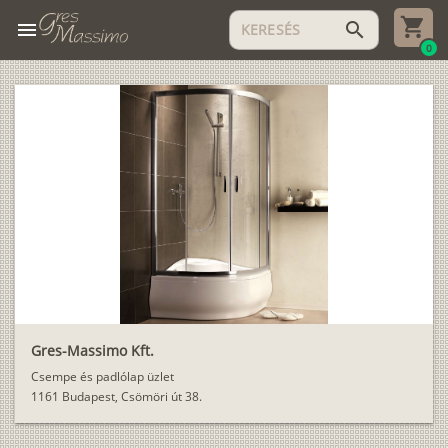
menu
search
0
Gres-Massimo Kft.
Csempe és padlólap üzlet
1161 Budapest, Csömöri út 38.