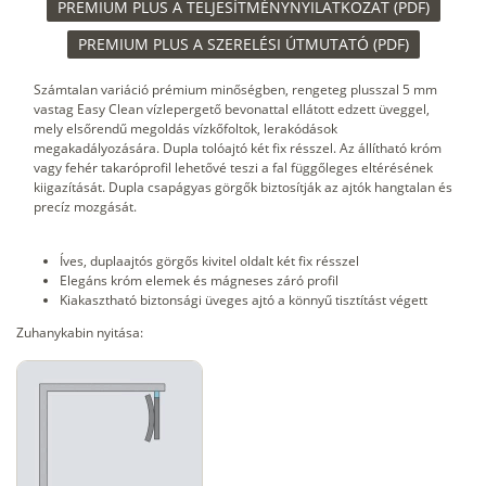
PREMIUM PLUS A TELJESÍTMÉNYNYILATKOZAT (PDF)
PREMIUM PLUS A SZERELÉSI ÚTMUTATÓ (PDF)
Számtalan variáció prémium minőségben, rengeteg plusszal 5 mm
vastag Easy Clean vízlepergető bevonattal ellátott edzett üveggel,
mely elsőrendű megoldás vízkőfoltok, lerakódások
megakadályozására. Dupla tolóajtó két fix résszel. Az állítható króm
vagy fehér takaróprofil lehetővé teszi a fal függőleges eltérésének
kiigazítását. Dupla csapágyas görgők biztosítják az ajtók hangtalan és
precíz mozgását.
Íves, duplaajtós görgős kivitel oldalt két fix résszel
Elegáns króm elemek és mágneses záró profil
Kiakasztható biztonsági üveges ajtó a könnyű tisztítást végett
Zuhanykabin nyitása: