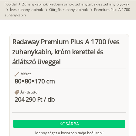
Főoldal
Zuhanykabinok, kádparavánok, zuhanytálcák és zuhanyfolyókák
chevron_right
Íves zuhanykabinok
Görgős zuhanykabinok
Premium Plus A 1700
chevron_right
chevron_right
chevron_right
zuhanykabin
Radaway Premium Plus A 1700 íves
zuhanykabin, króm kerettel és
átlátszó üveggel
Méret
80×80×170 cm
Ár
(Bruttó)
204 290 Ft
/
db
KOSÁRBA
Mennyiséget a kosárban tudja beállítani!