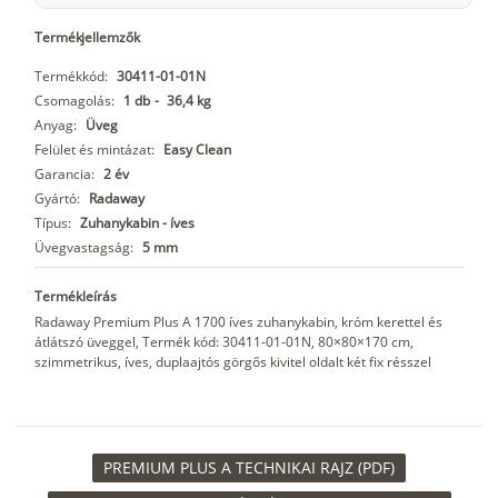
Termékjellemzők
Termékkód:
30411-01-01N
Csomagolás:
1 db
-
36,4 kg
Anyag:
Üveg
Felület és mintázat:
Easy Clean
Garancia:
2 év
Gyártó:
Radaway
Típus:
Zuhanykabin - íves
Üvegvastagság:
5 mm
Termékleírás
Radaway Premium Plus A 1700 íves zuhanykabin, króm kerettel és
átlátszó üveggel, Termék kód: 30411-01-01N, 80×80×170 cm,
szimmetrikus, íves, duplaajtós görgős kivitel oldalt két fix résszel
PREMIUM PLUS A TECHNIKAI RAJZ (PDF)