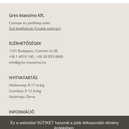
Gres-Massimo Kft.
Csempe és padlólap üzlet
Süti beállítások (Cookie settings)
ELÉRHETŐSÉGEK
1161 Budapest, Csömöri út 38.
+36 1 4010 140
,
+36 30 855 4869
info@gres-massimo.hu
NYITVATARTÁS
Hétköznap: 8-17 óráig
Szombat: 9-12 óráig
Vasárnap: Zárva
INFORMÁCIÓ
Vásárlási feltételek
Ez a weboldal SÜTIKET használ a jobb felhasználói élmény
Felhasználási javaslat
érdekében.