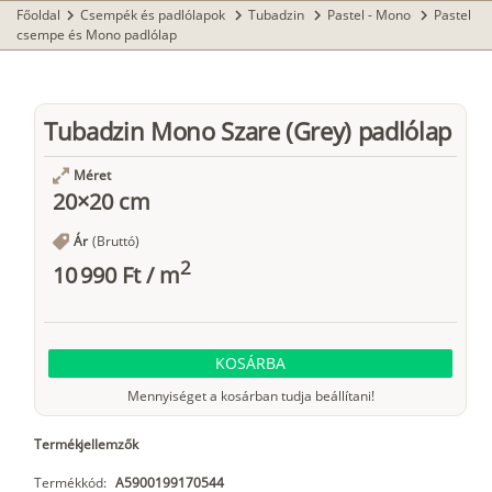
Főoldal
Csempék és padlólapok
Tubadzin
Pastel - Mono
Pastel
chevron_right
chevron_right
chevron_right
chevron_right
csempe és Mono padlólap
Tubadzin Mono Szare (Grey) padlólap
Méret
20×20 cm
Ár
(Bruttó)
2
10 990 Ft
/
m
KOSÁRBA
Mennyiséget a kosárban tudja beállítani!
Termékjellemzők
Termékkód:
A5900199170544