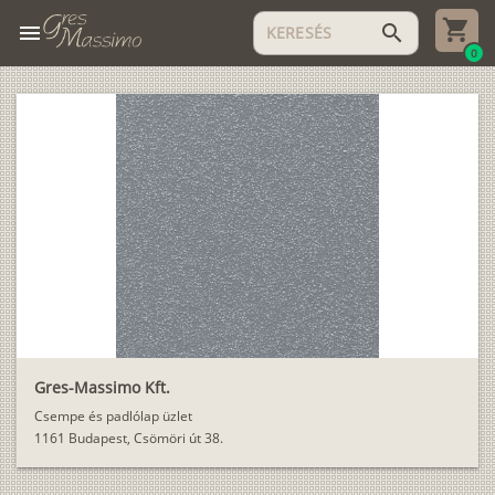
menu
search
0
Gres-Massimo Kft.
Csempe és padlólap üzlet
1161 Budapest, Csömöri út 38.