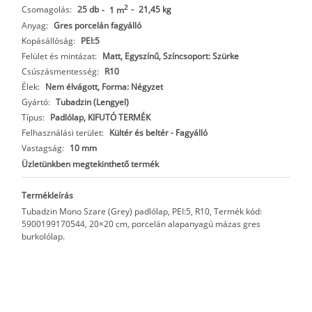
2
Csomagolás:
25 db
-
21,45 kg
-
1 m
Anyag:
Gres porcelán fagyálló
Kopásállóság:
PEI:5
Felület és mintázat:
Matt, Egyszínű, Színcsoport: Szürke
Csúszásmentesség:
R10
Élek:
Nem élvágott, Forma: Négyzet
Gyártó:
Tubadzin (Lengyel)
Típus:
Padlólap, KIFUTÓ TERMÉK
Felhasználási terület:
Kültér és beltér - Fagyálló
Vastagság:
10 mm
Üzletünkben megtekinthető termék
Termékleírás
Tubadzin Mono Szare (Grey) padlólap, PEI:5, R10, Termék kód:
5900199170544, 20×20 cm, porcelán alapanyagú mázas gres
burkolólap.