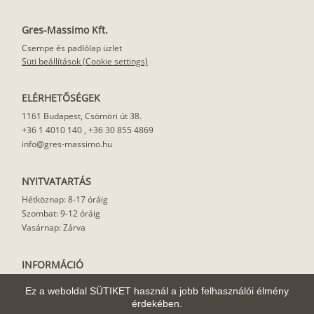
Gres-Massimo Kft.
Csempe és padlólap üzlet
Süti beállítások (Cookie settings)
ELÉRHETŐSÉGEK
1161 Budapest, Csömöri út 38.
+36 1 4010 140
,
+36 30 855 4869
info@gres-massimo.hu
NYITVATARTÁS
Hétköznap: 8-17 óráig
Szombat: 9-12 óráig
Vasárnap: Zárva
INFORMÁCIÓ
Vásárlási feltételek
Ez a weboldal SÜTIKET használ a jobb felhasználói élmény
Felhasználási javaslat
érdekében.
Házhoz szállítás