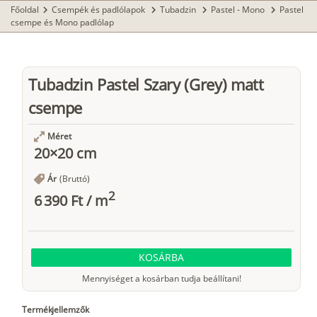
Főoldal
Csempék és padlólapok
Tubadzin
Pastel - Mono
Pastel
chevron_right
chevron_right
chevron_right
chevron_right
csempe és Mono padlólap
Tubadzin Pastel Szary (Grey) matt
csempe
Méret
20×20 cm
Ár
(Bruttó)
2
6 390 Ft
/
m
KOSÁRBA
Mennyiséget a kosárban tudja beállítani!
Termékjellemzők