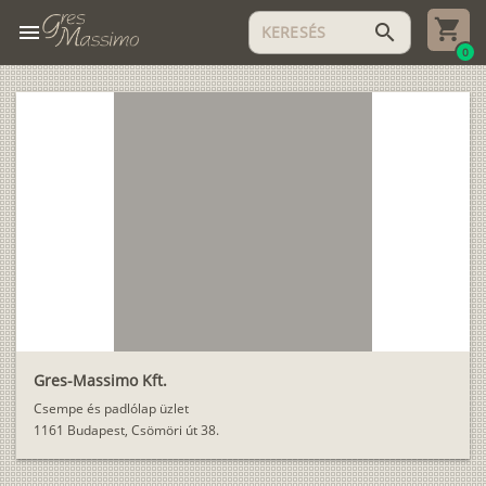
menu
search
0
Gres-Massimo Kft.
Csempe és padlólap üzlet
1161 Budapest, Csömöri út 38.