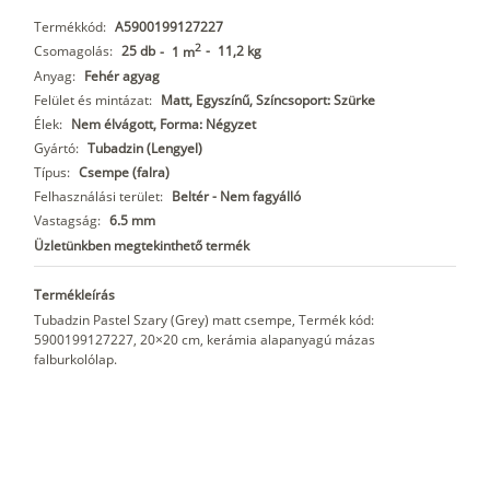
Termékkód:
A5900199127227
2
Csomagolás:
25 db
-
11,2 kg
-
1 m
Anyag:
Fehér agyag
Felület és mintázat:
Matt, Egyszínű, Színcsoport: Szürke
Élek:
Nem élvágott, Forma: Négyzet
Gyártó:
Tubadzin (Lengyel)
Típus:
Csempe (falra)
Felhasználási terület:
Beltér - Nem fagyálló
Vastagság:
6.5 mm
Üzletünkben megtekinthető termék
Termékleírás
Tubadzin Pastel Szary (Grey) matt csempe, Termék kód:
5900199127227, 20×20 cm, kerámia alapanyagú mázas
falburkolólap.