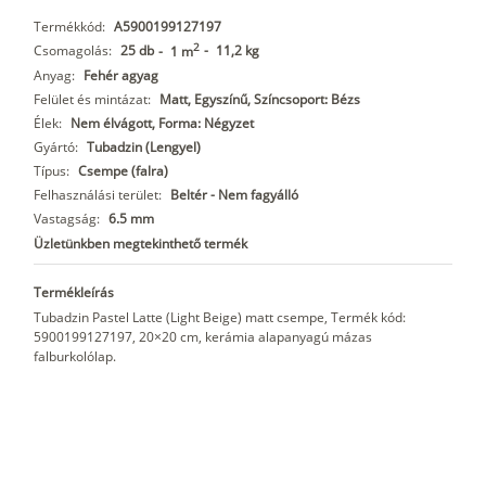
Termékkód:
A5900199127197
2
Csomagolás:
25 db
-
11,2 kg
-
1 m
Anyag:
Fehér agyag
Felület és mintázat:
Matt, Egyszínű, Színcsoport: Bézs
Élek:
Nem élvágott, Forma: Négyzet
Gyártó:
Tubadzin (Lengyel)
Típus:
Csempe (falra)
Felhasználási terület:
Beltér - Nem fagyálló
Vastagság:
6.5 mm
Üzletünkben megtekinthető termék
Termékleírás
Tubadzin Pastel Latte (Light Beige) matt csempe, Termék kód:
5900199127197, 20×20 cm, kerámia alapanyagú mázas
falburkolólap.