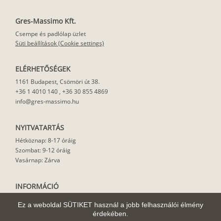
Gres-Massimo Kft.
Csempe és padlólap üzlet
Süti beállítások (Cookie settings)
ELÉRHETŐSÉGEK
1161 Budapest, Csömöri út 38.
+36 1 4010 140
,
+36 30 855 4869
info@gres-massimo.hu
NYITVATARTÁS
Hétköznap: 8-17 óráig
Szombat: 9-12 óráig
Vasárnap: Zárva
INFORMÁCIÓ
Vásárlási feltételek
Ez a weboldal SÜTIKET használ a jobb felhasználói élmény
Felhasználási javaslat
érdekében.
Házhoz szállítás