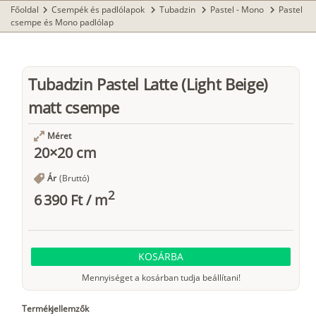
Főoldal
Csempék és padlólapok
Tubadzin
Pastel - Mono
Pastel
chevron_right
chevron_right
chevron_right
chevron_right
csempe és Mono padlólap
Tubadzin Pastel Latte (Light Beige)
matt csempe
Méret
20×20 cm
Ár
(Bruttó)
2
6 390 Ft
/
m
KOSÁRBA
Mennyiséget a kosárban tudja beállítani!
Termékjellemzők