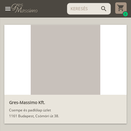
menu
search
0
Gres-Massimo Kft.
Csempe és padlólap üzlet
1161 Budapest, Csömöri út 38.