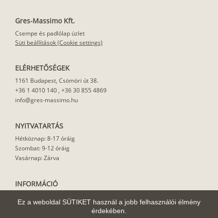
Gres-Massimo Kft.
Csempe és padlólap üzlet
Süti beállítások (Cookie settings)
ELÉRHETŐSÉGEK
1161 Budapest, Csömöri út 38.
+36 1 4010 140
,
+36 30 855 4869
info@gres-massimo.hu
NYITVATARTÁS
Hétköznap: 8-17 óráig
Szombat: 9-12 óráig
Vasárnap: Zárva
INFORMÁCIÓ
Vásárlási feltételek
Ez a weboldal SÜTIKET használ a jobb felhasználói élmény
Felhasználási javaslat
érdekében.
Házhoz szállítás