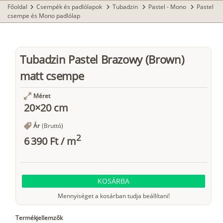
Főoldal
Csempék és padlólapok
Tubadzin
Pastel - Mono
Pastel
chevron_right
chevron_right
chevron_right
chevron_right
csempe és Mono padlólap
Tubadzin Pastel Brazowy (Brown)
matt csempe
Méret
20×20 cm
Ár
(Bruttó)
2
6 390 Ft
/
m
KOSÁRBA
Mennyiséget a kosárban tudja beállítani!
Termékjellemzők