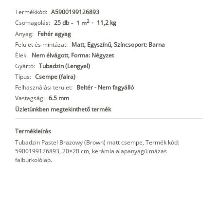
Termékkód:
A5900199126893
2
Csomagolás:
25 db
-
11,2 kg
-
1 m
Anyag:
Fehér agyag
Felület és mintázat:
Matt, Egyszínű, Színcsoport: Barna
Élek:
Nem élvágott, Forma: Négyzet
Gyártó:
Tubadzin (Lengyel)
Típus:
Csempe (falra)
Felhasználási terület:
Beltér - Nem fagyálló
Vastagság:
6.5 mm
Üzletünkben megtekinthető termék
Termékleírás
Tubadzin Pastel Brazowy (Brown) matt csempe, Termék kód:
5900199126893, 20×20 cm, kerámia alapanyagú mázas
falburkolólap.