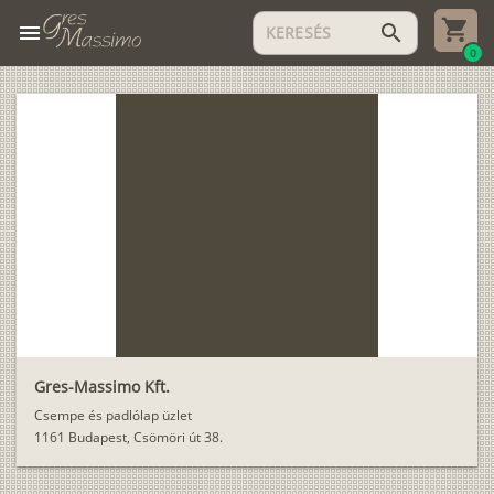
menu
search
0
Gres-Massimo Kft.
Csempe és padlólap üzlet
1161 Budapest, Csömöri út 38.