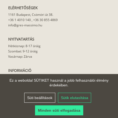
ELÉRHETŐSÉGEK
1161 Budapest, Csömöri út 38.
+36 1 4010 140
,
+36 30 855 4869
info@gres-massimo.hu
NYITVATARTÁS
Hétköznap: 8-17 óráig
Szombat: 9-12 óráig
Vasárnap: Zárva
INFORMÁCIÓ
Vásárlási feltételek
Ez a weboldal SÜTIKET használ a jobb felhasználói élmény
Felhasználási javaslat
érdekében.
Házhoz szállítás
Rólunk
Süti beállítások
Sütik elutasítása
Cikkek
Minden süti elfogadása