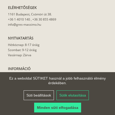
ELÉRHETŐSÉGEK
1161 Budapest, Csömöri út 38.
+36 1 4010 140
,
+36 30 855 4869
info@gres-massimo.hu
NYITVATARTÁS
Hétköznap: 8-17 óráig
Szombat: 9-12 óráig
Vasárnap: Zárva
INFORMÁCIÓ
Vásárlási feltételek
Ez a weboldal SÜTIKET használ a jobb felhasználói élmény
Felhasználási javaslat
érdekében.
Házhoz szállítás
Rólunk
Süti beállítások
Sütik elutasítása
Cikkek
Minden süti elfogadása