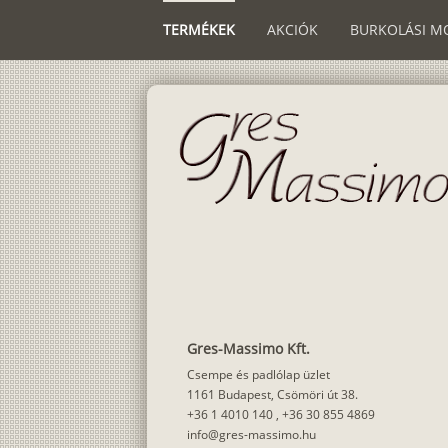
TERMÉKEK
AKCIÓK
BURKOLÁSI M
Gres-Massimo Kft.
Csempe és padlólap üzlet
1161 Budapest, Csömöri út 38.
+36 1 4010 140
,
+36 30 855 4869
info@gres-massimo.hu