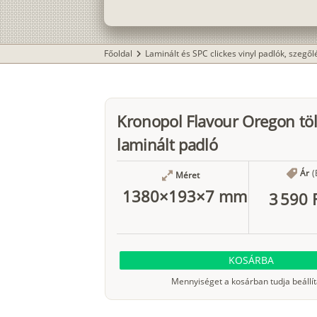
Főoldal
Laminált és SPC clickes vinyl padlók, szegő
chevron_right
Kronopol Flavour Oregon tö
laminált padló
Ár
(
Méret
1380×193×7 mm
3 590 
KOSÁRBA
Mennyiséget a kosárban tudja beállít