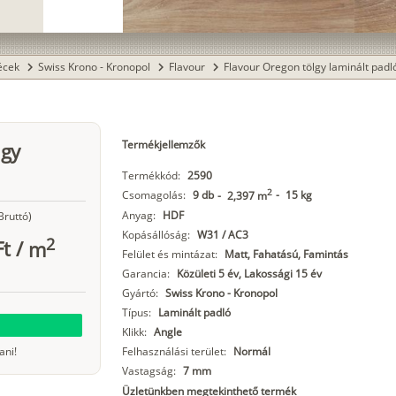
lécek
Swiss Krono - Kronopol
Flavour
Flavour Oregon tölgy laminált padl
chevron_right
chevron_right
chevron_right
Termékjellemzők
lgy
Termékkód:
2590
2
Csomagolás:
9 db
-
15 kg
-
2,397 m
Anyag:
HDF
Bruttó)
Kopásállóság:
W31 / AC3
2
Ft
/
m
Felület és mintázat:
Matt, Fahatású, Famintás
Garancia:
Közületi 5 év, Lakossági 15 év
Gyártó:
Swiss Krono - Kronopol
Típus:
Laminált padló
Klikk:
Angle
ani!
Felhasználási terület:
Normál
Vastagság:
7 mm
Üzletünkben megtekinthető termék