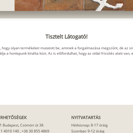
Tisztelt Látogató!
, hogy olyan termékeket mutatott be, aminek a forgalmazása megszűnt, de az sin
ja a honlapunk kínálta közt. Az is előfordulhat, hogy az oldal frissítés alatt van,
ÉRHETŐSÉGEK
NYITVATARTÁS
1 Budapest, Csömöri út 38.
Hétköznap: 8-17 óráig
 1 4010 140
,
+36 30 855 4869
Szombat: 9-12 óráig