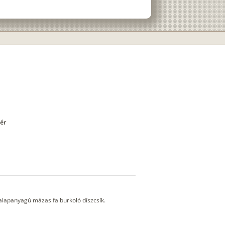
hér
alapanyagú mázas falburkoló díszcsík.