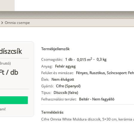
Omnia csempe
hevron_right
Termékjellemzők
íszcsík
2
Csomagolás:
1 db
-
0,3 kg
-
0,015 m
Bruttó)
Anyag:
Fehér agyag
Ft
/
db
Felület és mintázat:
Fényes, Rusztikus, Színcsoport: Fe
Élek:
Nem élvágott
Gyártó:
Cifre (Spanyol)
Típus:
Díszcsík (falra)
Felhasználási terület:
Beltér - Nem fagyálló
ani!
Termékleírás
Cifre Omnia White Moldura díszcsík, 5×30 cm, kerámia 