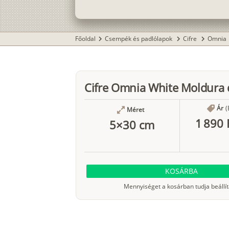
Főoldal
Csempék és padlólapok
Cifre
Omnia
chevron_right
chevron_right
chevron_right
c
Cifre Omnia White Moldura d
Ár
(
Méret
1 890 
5×30 cm
KOSÁRBA
Mennyiséget a kosárban tudja beállít