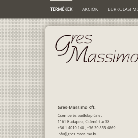
TERMÉKEK
AKCIÓK
BURKOLÁSI M
Gres-Massimo Kft.
Csempe és padlólap üzlet
1161 Budapest, Csömöri út 38.
+36 1 4010 140
,
+36 30 855 4869
info@gres-massimo.hu