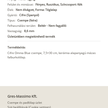
Felület és mintázat:
Fényes, Rusztikus, Színcsoport: Kék
Élek:
Nem élvágott, Forma: Téglalap
Gyártó:
Cifre (Spanyol)
Típus:
Csempe (falra)
Felhasználási terület:
Beltér - Nem fagyálló
Vastagság:
8,6 mm
Üzletünkben megtekinthető termék
Termékleírás
Cifre Omnia Blue csempe, 7,5×30 cm, kerámia alapanyagú mázas
falburkolólap.
Gres-Massimo Kft.
Csempe és padlólap üzlet
Süti beállítások (Cookie settings)