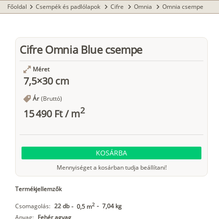
Főoldal
Csempék és padlólapok
Cifre
Omnia
Omnia csempe
chevron_right
chevron_right
chevron_right
chevron_right
Cifre Omnia Blue csempe
Méret
7,5×30 cm
Ár
(Bruttó)
2
15 490 Ft
/
m
KOSÁRBA
Mennyiséget a kosárban tudja beállítani!
Termékjellemzők
2
Csomagolás:
22 db
-
7,04 kg
-
0,5 m
Anyag:
Fehér agyag