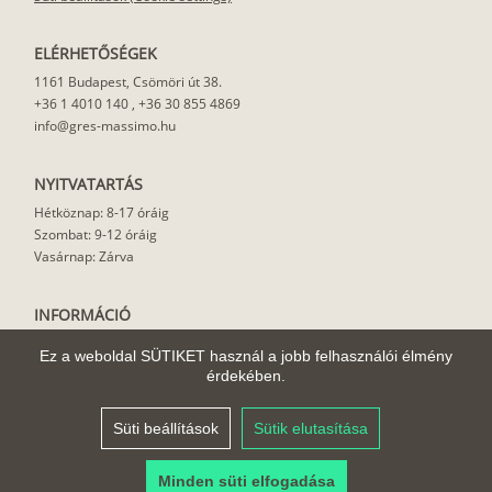
ELÉRHETŐSÉGEK
1161 Budapest, Csömöri út 38.
+36 1 4010 140
,
+36 30 855 4869
info@gres-massimo.hu
NYITVATARTÁS
Hétköznap: 8-17 óráig
Szombat: 9-12 óráig
Vasárnap: Zárva
INFORMÁCIÓ
Vásárlási feltételek
Ez a weboldal SÜTIKET használ a jobb felhasználói élmény
Felhasználási javaslat
érdekében.
Házhoz szállítás
Rólunk
Süti beállítások
Sütik elutasítása
Cikkek
Minden süti elfogadása