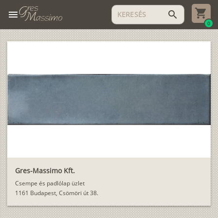
menu
search
0
Gres-Massimo Kft.
Csempe és padlólap üzlet
1161 Budapest, Csömöri út 38.