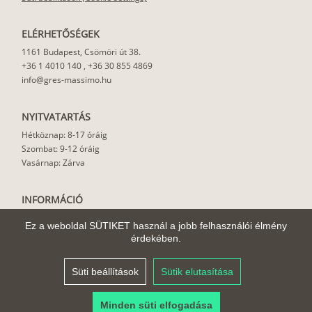
ELÉRHETŐSÉGEK
1161 Budapest, Csömöri út 38.
+36 1 4010 140
,
+36 30 855 4869
info@gres-massimo.hu
NYITVATARTÁS
Hétköznap: 8-17 óráig
Szombat: 9-12 óráig
Vasárnap: Zárva
INFORMÁCIÓ
Vásárlási feltételek
Ez a weboldal SÜTIKET használ a jobb felhasználói élmény
Felhasználási javaslat
érdekében.
Házhoz szállítás
Rólunk
Süti beállítások
Sütik elutasítása
Cikkek
Minden süti elfogadása