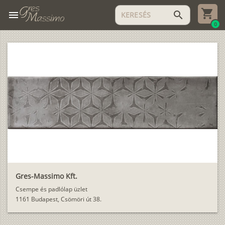
menu
search
0
Gres-Massimo Kft.
Csempe és padlólap üzlet
1161 Budapest, Csömöri út 38.