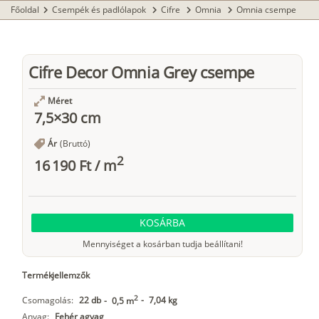
Főoldal
Csempék és padlólapok
Cifre
Omnia
Omnia csempe
chevron_right
chevron_right
chevron_right
chevron_right
Cifre Decor Omnia Grey csempe
Méret
7,5×30 cm
Ár
(Bruttó)
2
16 190 Ft
/
m
KOSÁRBA
Mennyiséget a kosárban tudja beállítani!
Termékjellemzők
2
Csomagolás:
22 db
-
7,04 kg
-
0,5 m
Anyag:
Fehér agyag