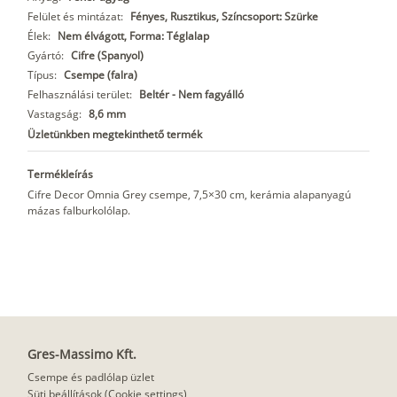
Felület és mintázat:
Fényes, Rusztikus, Színcsoport: Szürke
Élek:
Nem élvágott, Forma: Téglalap
Gyártó:
Cifre (Spanyol)
Típus:
Csempe (falra)
Felhasználási terület:
Beltér - Nem fagyálló
Vastagság:
8,6 mm
Üzletünkben megtekinthető termék
Termékleírás
Cifre Decor Omnia Grey csempe, 7,5×30 cm, kerámia alapanyagú
mázas falburkolólap.
Gres-Massimo Kft.
Csempe és padlólap üzlet
Süti beállítások (Cookie settings)