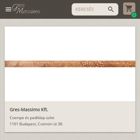
menu
search
0
Gres-Massimo Kft.
Csempe és padlólap üzlet
1161 Budapest, Csömöri út 38.