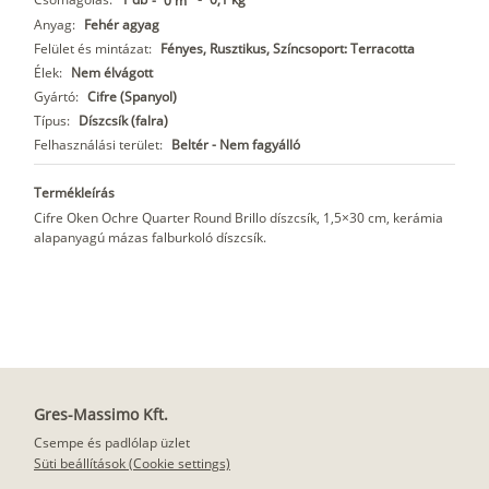
-
0 m
Anyag:
Fehér agyag
Felület és mintázat:
Fényes, Rusztikus, Színcsoport: Terracotta
Élek:
Nem élvágott
Gyártó:
Cifre (Spanyol)
Típus:
Díszcsík (falra)
Felhasználási terület:
Beltér - Nem fagyálló
Termékleírás
Cifre Oken Ochre Quarter Round Brillo díszcsík, 1,5×30 cm, kerámia
alapanyagú mázas falburkoló díszcsík.
Gres-Massimo Kft.
Csempe és padlólap üzlet
Süti beállítások (Cookie settings)