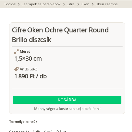
Főoldal
Csempék és padlólapok
Cifre
Oken
Oken csempe
chevron_right
chevron_right
chevron_right
chevron_right
Cifre Oken Ochre Quarter Round
Brillo díszcsík
Méret
1,5×30 cm
Ár
(Bruttó)
1 890 Ft
/
db
KOSÁRBA
Mennyiséget a kosárban tudja beállítani!
Termékjellemzők
2
Csomagolás:
1 db
-
0,1 kg