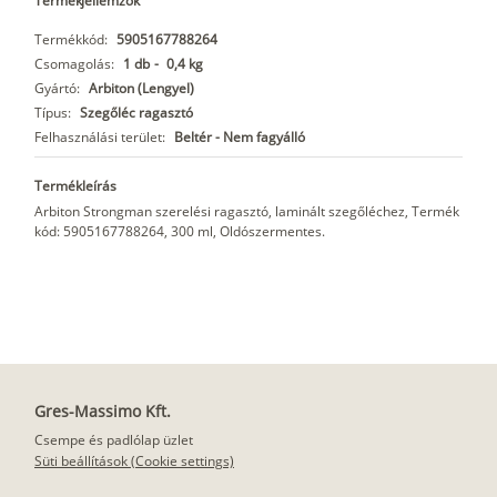
Termékjellemzők
Termékkód:
5905167788264
Csomagolás:
1 db
-
0,4 kg
Gyártó:
Arbiton (Lengyel)
Típus:
Szegőléc ragasztó
Felhasználási terület:
Beltér - Nem fagyálló
Termékleírás
Arbiton Strongman szerelési ragasztó, laminált szegőléchez, Termék
kód: 5905167788264, 300 ml, Oldószermentes.
Gres-Massimo Kft.
Csempe és padlólap üzlet
Süti beállítások (Cookie settings)