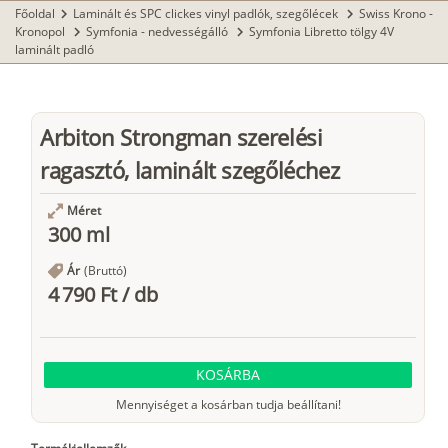
Főoldal
Laminált és SPC clickes vinyl padlók, szegőlécek
Swiss Krono -
chevron_right
chevron_right
Kronopol
Symfonia - nedvességálló
Symfonia Libretto tölgy 4V
chevron_right
chevron_right
laminált padló
Arbiton Strongman szerelési
ragasztó, laminált szegőléchez
Méret
300 ml
Ár
(Bruttó)
4 790 Ft
/
db
KOSÁRBA
Mennyiséget a kosárban tudja beállítani!