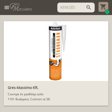
menu
search
0
Gres-Massimo Kft.
Csempe és padlólap üzlet
1161 Budapest, Csömöri út 38.