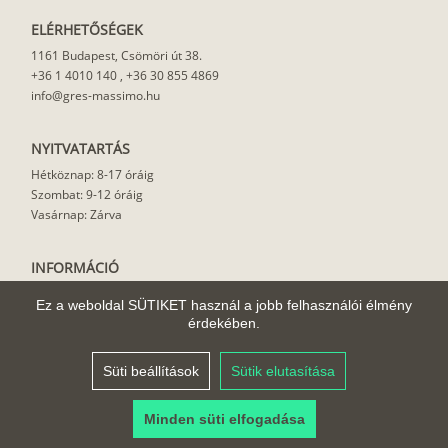
ELÉRHETŐSÉGEK
1161 Budapest, Csömöri út 38.
+36 1 4010 140
,
+36 30 855 4869
info@gres-massimo.hu
NYITVATARTÁS
Hétköznap: 8-17 óráig
Szombat: 9-12 óráig
Vasárnap: Zárva
INFORMÁCIÓ
Vásárlási feltételek
Ez a weboldal SÜTIKET használ a jobb felhasználói élmény
Felhasználási javaslat
érdekében.
Házhoz szállítás
Rólunk
Süti beállítások
Sütik elutasítása
Cikkek
Minden süti elfogadása