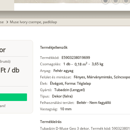
lens
lens
lens
se
Muse Ivory csempe, padlólap
chevron_right
Termékjellemzők
or
Termékkód:
E5903238019699
Bruttó)
2
Csomagolás:
1 db
-
3,65 kg
-
0,18 m
Ft
/
db
Anyag:
Fehér agyag
Felület és mintázat:
Fényes, Márványmintás, Színcsopo
Élek:
Élvágott, Forma: Téglalap
Gyártó:
Tubadzin (Lengyel)
Típus:
Dekor (falra)
Felhasználási terület:
Beltér - Nem fagyálló
ani!
Vastagság:
10 mm
Termékleírás
Tubadzin D-Muse Geo 3 dekor, Termék kód: 590323801