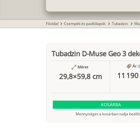
Főoldal
Csempék és padlólapok
Tubadzin
Mu
chevron_right
chevron_right
chevron_right
Tubadzin D-Muse Geo 3 dek
Ár
(
Méret
11 190 
29,8×59,8 cm
KOSÁRBA
Mennyiséget a kosárban tudja beállít