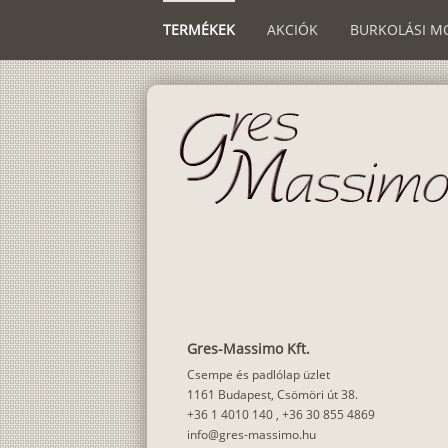
TERMÉKEK
AKCIÓK
BURKOLÁSI M
Gres-Massimo Kft.
Csempe és padlólap üzlet
1161 Budapest, Csömöri út 38.
+36 1 4010 140
,
+36 30 855 4869
info@gres-massimo.hu