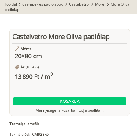
Főoldal
Csempék és padlólapok
Castelvetro
More
More Oliva
chevron_right
chevron_right
chevron_right
chevron_right
padlólap
Castelvetro More Oliva padlólap
Méret
20×80 cm
Ár
(Bruttó)
2
13 890 Ft
/
m
KOSÁRBA
Mennyiséget a kosárban tudja beállítani!
Termékjellemzők
Termékkód:
CMR28R6