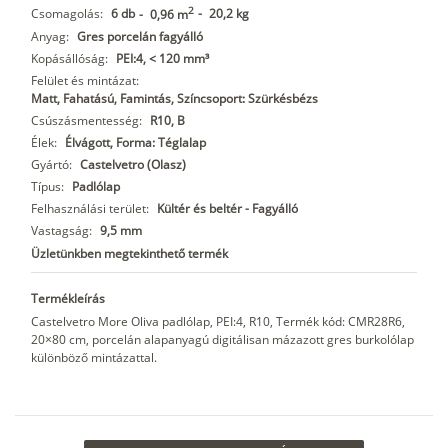
2
Csomagolás:
6 db
-
20,2 kg
-
0,96 m
Anyag:
Gres porcelán fagyálló
Kopásállóság:
PEI:4, < 120 mm³
Felület és mintázat:
Matt, Fahatású, Famintás, Színcsoport: Szürkésbézs
Csúszásmentesség:
R10, B
Élek:
Élvágott, Forma: Téglalap
Gyártó:
Castelvetro (Olasz)
Típus:
Padlólap
Felhasználási terület:
Kültér és beltér - Fagyálló
Vastagság:
9,5 mm
Üzletünkben megtekinthető termék
Termékleírás
Castelvetro More Oliva padlólap, PEI:4, R10, Termék kód: CMR28R6,
20×80 cm, porcelán alapanyagú digitálisan mázazott gres burkolólap
különböző mintázattal.