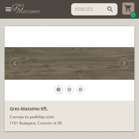
menu
search
0
chevron_left
chevron_right
lens
lens
lens
Gres-Massimo Kft.
Csempe és padlólap üzlet
1161 Budapest, Csömöri út 38.