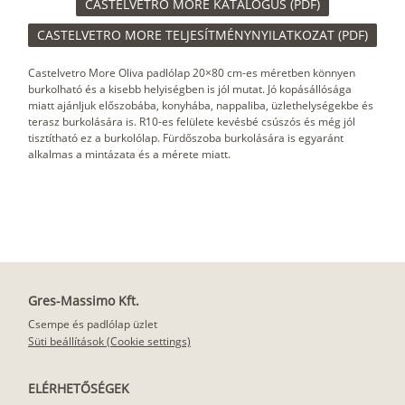
CASTELVETRO MORE KATALÓGUS (PDF)
CASTELVETRO MORE TELJESÍTMÉNYNYILATKOZAT (PDF)
Castelvetro More Oliva padlólap 20×80 cm-es méretben könnyen
burkolható és a kisebb helyiségben is jól mutat. Jó kopásállósága
miatt ajánljuk előszobába, konyhába, nappaliba, üzlethelységekbe és
terasz burkolására is. R10-es felülete kevésbé csúszós és még jól
tisztítható ez a burkolólap. Fürdőszoba burkolására is egyaránt
alkalmas a mintázata és a mérete miatt.
Gres-Massimo Kft.
Csempe és padlólap üzlet
Süti beállítások (Cookie settings)
ELÉRHETŐSÉGEK