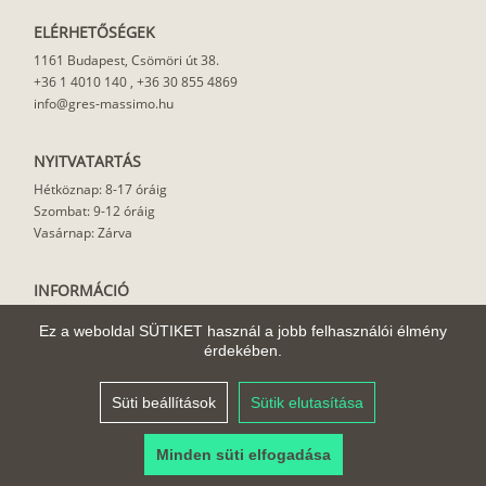
ELÉRHETŐSÉGEK
1161 Budapest, Csömöri út 38.
+36 1 4010 140
,
+36 30 855 4869
info@gres-massimo.hu
NYITVATARTÁS
Hétköznap: 8-17 óráig
Szombat: 9-12 óráig
Vasárnap: Zárva
INFORMÁCIÓ
Vásárlási feltételek
Ez a weboldal SÜTIKET használ a jobb felhasználói élmény
Felhasználási javaslat
érdekében.
Házhoz szállítás
Rólunk
Süti beállítások
Sütik elutasítása
Cikkek
Minden süti elfogadása