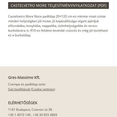
CASTELVETRO MORE TELJESÍTMÉNYNYILATKOZAT (PDF)
Castelvetro More Noce padlólap 20×120 cm-es mérete miatt szinte
minden helyiségben jól mutat. Jó kopásállósága végett ajánljuk
előszobába, konyhába, nappaliba, üzlethelységekbe és terasz
burkolására is. R10-es felülete kevésbé csúszós és még jól tisztítható
ez a burkolólap.
Gres-Massimo Kft.
Csempe és padlólap üzlet
Süti beállítások (Cookie settings)
ELÉRHETŐSÉGEK
1161 Budapest, Csömöri út 38.
+36 1 4010 140
,
+36 30 855 4869