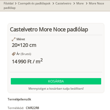
Főoldal
Csempék és padlólapok
Castelvetro
More
More Noce
chevron_right
chevron_right
chevron_right
chevron_right
padlólap
Castelvetro More Noce padlólap
Méret
20×120 cm
Ár
(Bruttó)
2
14 990 Ft
/
m
KOSÁRBA
Mennyiséget a kosárban tudja beállítani!
Termékjellemzők
Termékkód:
CMR22R8