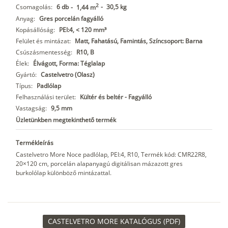
2
Csomagolás:
6 db
-
30,5 kg
-
1,44 m
Anyag:
Gres porcelán fagyálló
Kopásállóság:
PEI:4, < 120 mm³
Felület és mintázat:
Matt, Fahatású, Famintás, Színcsoport: Barna
Csúszásmentesség:
R10, B
Élek:
Élvágott, Forma: Téglalap
Gyártó:
Castelvetro (Olasz)
Típus:
Padlólap
Felhasználási terület:
Kültér és beltér - Fagyálló
Vastagság:
9,5 mm
Üzletünkben megtekinthető termék
Termékleírás
Castelvetro More Noce padlólap, PEI:4, R10, Termék kód: CMR22R8,
20×120 cm, porcelán alapanyagú digitálisan mázazott gres
burkolólap különböző mintázattal.
CASTELVETRO MORE KATALÓGUS (PDF)