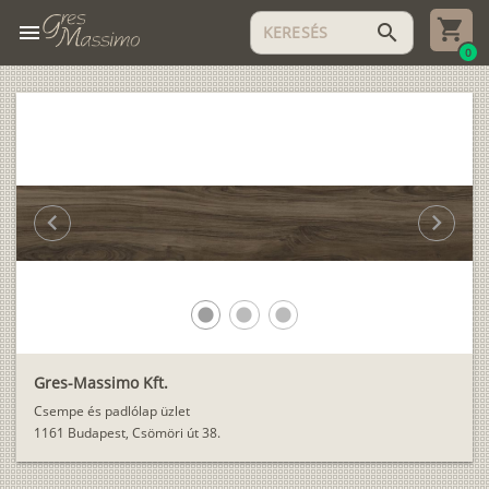
menu
search
0
chevron_left
chevron_right
lens
lens
lens
Gres-Massimo Kft.
Csempe és padlólap üzlet
1161 Budapest, Csömöri út 38.