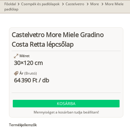
Főoldal
Csempék és padlólapok
Castelvetro
More
More Miele
chevron_right
chevron_right
chevron_right
chevron_right
padlólap
Castelvetro More Miele Gradino
Costa Retta lépcsőlap
Méret
30×120 cm
Ár
(Bruttó)
64 390 Ft
/
db
KOSÁRBA
Mennyiséget a kosárban tudja beállítani!
Termékjellemzők