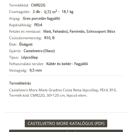
Termékkód:
CMR22G
2
Csomagolás:
2 db
-
18,1 kg
-
0,72 m
Anyag:
Gres porcelán fagyálló
Kopásállóság:
PEI:4
Felület és mintázat:
Matt, Fahatású, Famintás, Színcsoport: Bézs
Csúszásmentesség:
R10, B
Élek:
Élvágott
Gyártó:
Castelvetro (Olasz)
Típus:
Lépcsőlap
Felhasználási terület:
Kültér és beltér - Fagyálló
Vastagság:
9,5 mm
Termékleírás
Castelvetro More Miele Gradino Costa Retta lépcsőlap, PEI:4, R10,
Termék kód: CMR22G, 30×120 cm, lépcső elem.
CASTELVETRO MORE KATALÓGUS (PDF)