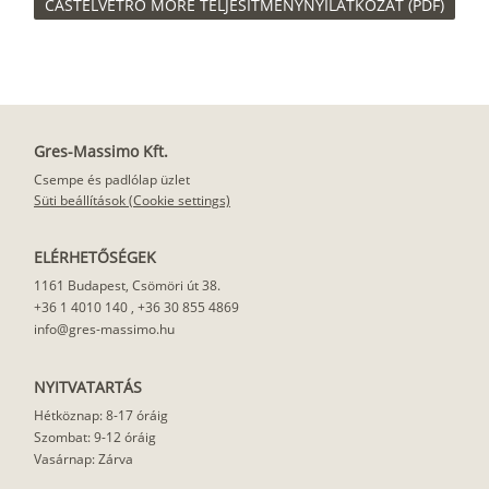
CASTELVETRO MORE TELJESÍTMÉNYNYILATKOZAT (PDF)
Gres-Massimo Kft.
Csempe és padlólap üzlet
Süti beállítások (Cookie settings)
ELÉRHETŐSÉGEK
1161 Budapest, Csömöri út 38.
+36 1 4010 140
,
+36 30 855 4869
info@gres-massimo.hu
NYITVATARTÁS
Hétköznap: 8-17 óráig
Szombat: 9-12 óráig
Vasárnap: Zárva