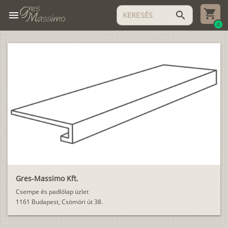
menu
search
0
Gres-Massimo Kft.
Csempe és padlólap üzlet
1161 Budapest, Csömöri út 38.