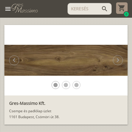
menu
search
0
chevron_left
chevron_right
lens
lens
lens
Gres-Massimo Kft.
Csempe és padlólap üzlet
1161 Budapest, Csömöri út 38.