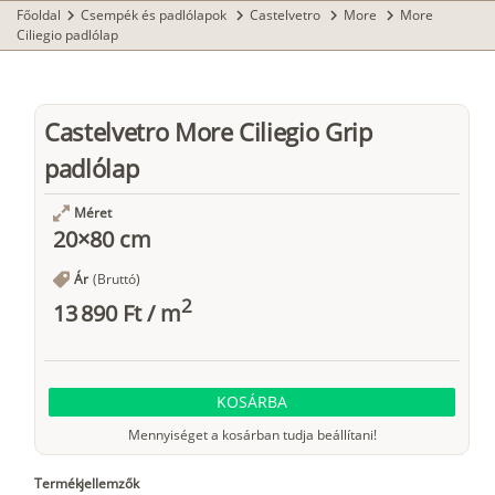
Főoldal
Csempék és padlólapok
Castelvetro
More
More
chevron_right
chevron_right
chevron_right
chevron_right
Ciliegio padlólap
Castelvetro More Ciliegio Grip
padlólap
Méret
20×80 cm
Ár
(Bruttó)
2
13 890 Ft
/
m
KOSÁRBA
Mennyiséget a kosárban tudja beállítani!
Termékjellemzők