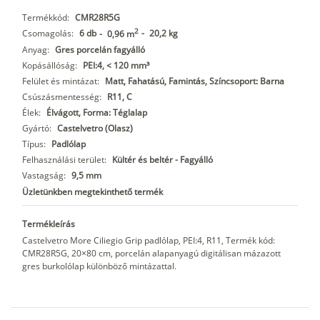
Termékkód:
CMR28R5G
2
Csomagolás:
6 db
-
20,2 kg
-
0,96 m
Anyag:
Gres porcelán fagyálló
Kopásállóság:
PEI:4, < 120 mm³
Felület és mintázat:
Matt, Fahatású, Famintás, Színcsoport: Barna
Csúszásmentesség:
R11, C
Élek:
Élvágott, Forma: Téglalap
Gyártó:
Castelvetro (Olasz)
Típus:
Padlólap
Felhasználási terület:
Kültér és beltér - Fagyálló
Vastagság:
9,5 mm
Üzletünkben megtekinthető termék
Termékleírás
Castelvetro More Ciliegio Grip padlólap, PEI:4, R11, Termék kód:
CMR28R5G, 20×80 cm, porcelán alapanyagú digitálisan mázazott
gres burkolólap különböző mintázattal.