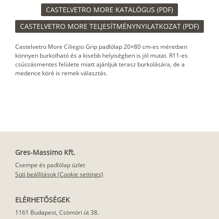
CASTELVETRO MORE KATALÓGUS (PDF)
CASTELVETRO MORE TELJESÍTMÉNYNYILATKOZAT (PDF)
Castelvetro More Ciliegio Grip padlólap 20×80 cm-es méretben
könnyen burkolható és a kisebb helyiségben is jól mutat. R11-es
csúszásmentes felülete miatt ajánljuk terasz burkolására, de a
medence köré is remek választás.
Gres-Massimo Kft.
Csempe és padlólap üzlet
Süti beállítások (Cookie settings)
ELÉRHETŐSÉGEK
1161 Budapest, Csömöri út 38.