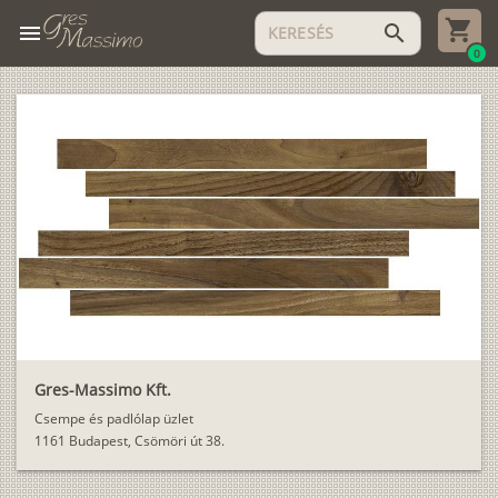
menu
search
0
Gres-Massimo Kft.
Csempe és padlólap üzlet
1161 Budapest, Csömöri út 38.