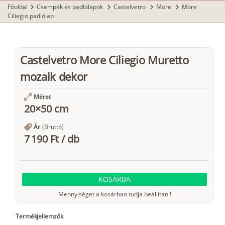
Főoldal
Csempék és padlólapok
Castelvetro
More
More
chevron_right
chevron_right
chevron_right
chevron_right
Ciliegio padlólap
Castelvetro More Ciliegio Muretto
mozaik dekor
Méret
20×50 cm
Ár
(Bruttó)
7 190 Ft
/
db
KOSÁRBA
Mennyiséget a kosárban tudja beállítani!
Termékjellemzők