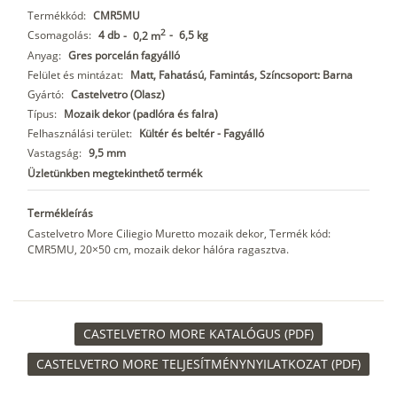
Termékkód:
CMR5MU
2
Csomagolás:
4 db
-
6,5 kg
-
0,2 m
Anyag:
Gres porcelán fagyálló
Felület és mintázat:
Matt, Fahatású, Famintás, Színcsoport: Barna
Gyártó:
Castelvetro (Olasz)
Típus:
Mozaik dekor (padlóra és falra)
Felhasználási terület:
Kültér és beltér - Fagyálló
Vastagság:
9,5 mm
Üzletünkben megtekinthető termék
Termékleírás
Castelvetro More Ciliegio Muretto mozaik dekor, Termék kód:
CMR5MU, 20×50 cm, mozaik dekor hálóra ragasztva.
CASTELVETRO MORE KATALÓGUS (PDF)
CASTELVETRO MORE TELJESÍTMÉNYNYILATKOZAT (PDF)